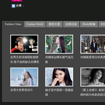
分享
：
Fashion China
Fashion World
模特大赛
名模访谈
Model映像
时
走秀主持演戏唱歌都擅
何穗海边晒长腿气场无
何穗最爱黑白经典
长 陈子由的缺点在哪里
敌
冰雪大世界宣传片
她才是中国第一美腿超
《爱上名模3》新面
模
模特因为奇葩原因