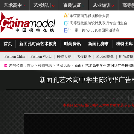
艺术高中
艺考培训
资质认证
从业短训
高等
华谊新面孔影视模特大赛
高等院校服装设计及表演专业招生会
“一带一路”少儿表演国际邀请赛
首页
新面孔时尚艺术教育
时尚资讯
新面孔赛事
模特图库
Fashion China
|
Fashion World
|
模特大赛
|
名模访谈
|
Model 映像
|
时尚装扮
您的位置：
首页
>
模特视频
>
学员风采
> 新面孔艺术高中学生陈润华广告模拟
新面孔艺术高中学生陈润华广告
http://www.xinsilu.com
2013/11/29 0:21:21
来源：
中国
本视频仅为新面孔时尚艺术教育教学展示参