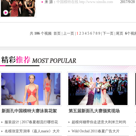
来 源：
中国模特在线 http://www.xinsilu.com
2017/9/28 1
共
106
个视频 首页 | 上一页 |
1
2
3
4
5
6
7
8
9
|
下一页
|
尾页
6
个视
新面孔中国模特大赛泳装花絮
第五届新面孔大赛颁奖现场
服装设计 | 2017春夏都流行哪些花
超模何穗带你走进意大利米兰时尚
型？
名模张亚芳演绎《嘉人marie》大片
街头
Wild Orchid 2011春夏广告大片