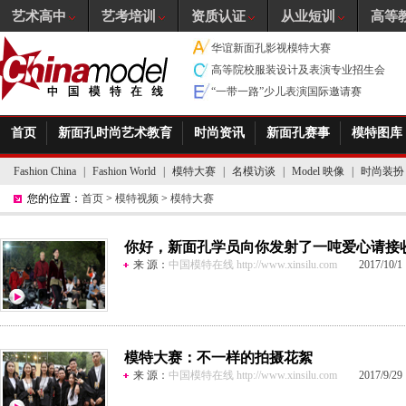
艺术高中
艺考培训
资质认证
从业短训
高等
华谊新面孔影视模特大赛
高等院校服装设计及表演专业招生会
“一带一路”少儿表演国际邀请赛
首页
新面孔时尚艺术教育
时尚资讯
新面孔赛事
模特图库
Fashion China
|
Fashion World
|
模特大赛
|
名模访谈
|
Model 映像
|
时尚装扮
您的位置：
首页
>
模特视频
>
模特大赛
你好，新面孔学员向你发射了一吨爱心请接
来 源：
中国模特在线 http://www.xinsilu.com
2017/10/1 1
模特大赛：不一样的拍摄花絮
来 源：
中国模特在线 http://www.xinsilu.com
2017/9/29 1