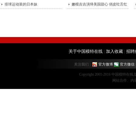
排球运动装的日本妹
嫩模吉吉演绎美国甜心 俏皮吐舌红
唇诱
关于中国模特在线
|
加入收藏
|
招聘
关注我们：
官方微博
官方微信
Copyright 2001-2016 中国模特在
网站合作、内容监督：