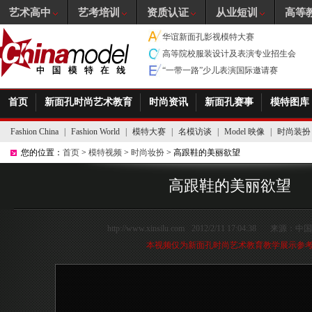
艺术高中
艺考培训
资质认证
从业短训
高等
华谊新面孔影视模特大赛
高等院校服装设计及表演专业招生会
“一带一路”少儿表演国际邀请赛
首页
新面孔时尚艺术教育
时尚资讯
新面孔赛事
模特图库
Fashion China
|
Fashion World
|
模特大赛
|
名模访谈
|
Model 映像
|
时尚装扮
您的位置：
首页
>
模特视频
>
时尚妆扮
> 高跟鞋的美丽欲望
高跟鞋的美丽欲望
http://www.xinsilu.com
2012/2/11 17:04:38
来源：
中国
本视频仅为新面孔时尚艺术教育教学展示参