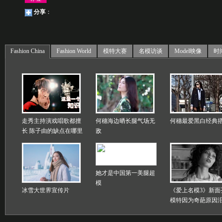
分享
：
Fashion China
Fashion World
模特大赛
名模访谈
Model映像
时
走秀主持演戏唱歌都擅
何穗海边晒长腿气场无
何穗最爱黑白经典
长 陈子由的缺点在哪里
敌
她才是中国第一美腿超
模
冰雪大世界宣传片
《爱上名模3》新面
模特因为奇葩原因