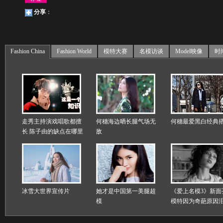
分享
：
Fashion China
Fashion World
模特大赛
名模访谈
Model映像
时
走秀主持演戏唱歌都擅
何穗海边晒长腿气场无
何穗最爱黑白经典
长 陈子由的缺点在哪里
敌
冰雪大世界宣传片
她才是中国第一美腿超
《爱上名模3》新面
模
模特因为奇葩原因