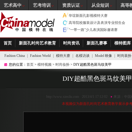
艺术高中
艺考培训
资质认证
从业短训
高等
华谊新面孔影视模特大赛
高等院校服装设计及表演专业招生会
“一带一路”少儿表演国际邀请赛
首页
新面孔时尚艺术教育
时尚资讯
新面孔赛事
模特图库
Fashion China
|
Fashion World
|
模特大赛
|
名模访谈
|
Model 映像
|
时尚装扮
您的位置：
首页
>
模特视频
>
时尚妆扮
> DIY超酷黑色斑马纹美甲
DIY超酷黑色斑马纹美
http://www.xinsilu.com
2013/4/1 17:12:02
来源：
中国
本视频仅为新面孔时尚艺术教育教学展示参