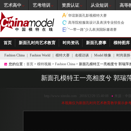
艺术高中
艺考培训
资质认证
从业短训
高等
华谊新面孔影视模特大赛
高等院校服装设计及表演专业招生会
“一带一路”少儿表演国际邀请赛
首页
新面孔时尚艺术教育
时尚资讯
新面孔赛事
模特图库
Fashion China
|
Fashion World
|
模特大赛
|
名模访谈
|
Model 映像
|
时尚装扮
您的位置：
首页
>
模特视频
>
Fashion China
> 新面孔模特王一亮相度兮 郭瑞萍
新面孔模特王一亮相度兮 郭瑞
http://www.xinsilu.com
2016/12/29 15:40:08
来源：
中
本视频仅为新面孔时尚艺术教育教学展示参