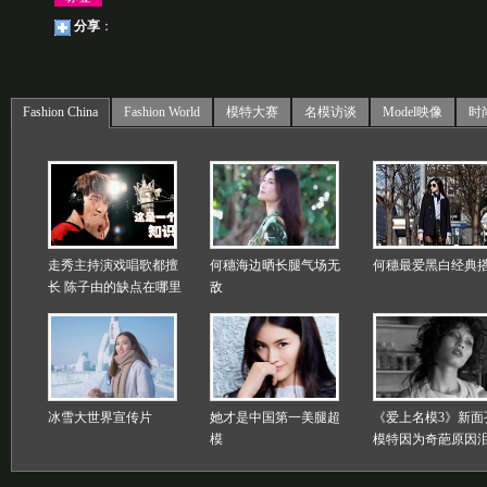
分享
：
Fashion China
Fashion World
模特大赛
名模访谈
Model映像
时
走秀主持演戏唱歌都擅
何穗海边晒长腿气场无
何穗最爱黑白经典
长 陈子由的缺点在哪里
敌
冰雪大世界宣传片
她才是中国第一美腿超
《爱上名模3》新面
模
模特因为奇葩原因