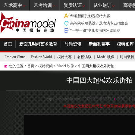
艺术高中
艺考培训
资质认证
从业短训
高等
华谊新面孔影视模特大赛
高等院校服装设计及表演专业招生会
“一带一路”少儿表演国际邀请赛
首页
新面孔时尚艺术教育
时尚资讯
新面孔赛事
模特图库
Fashion China
|
Fashion World
|
模特大赛
|
名模访谈
|
Model 映像
|
时尚装扮
您的位置：
首页
>
模特视频
>
Model 映像
> 中国四大超模欢乐街拍
中国四大超模欢乐街拍
http://www.xinsilu.com
2013/10/8 16:36:55
来源：
中国
本视频仅为新面孔时尚艺术教育教学展示参