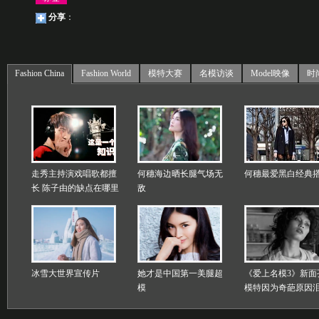
分享
：
Fashion China
Fashion World
模特大赛
名模访谈
Model映像
时
走秀主持演戏唱歌都擅
何穗海边晒长腿气场无
何穗最爱黑白经典
长 陈子由的缺点在哪里
敌
冰雪大世界宣传片
她才是中国第一美腿超
《爱上名模3》新面
模
模特因为奇葩原因