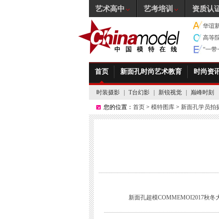
艺术高中
艺考培训
资质认
华谊
高等
“一
首页
新面孔时尚艺术教育
时尚资
时装摄影
|
T台幻影
|
新锐视觉
|
巅峰时刻
您的位置：
首页
>
模特图库
>
新面孔学员拍