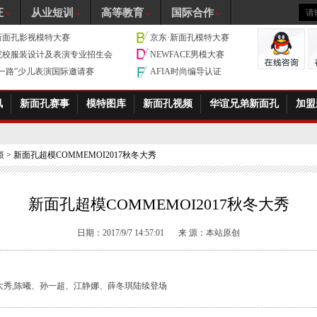
证
从业短训
高等教育
国际合作
新面孔影视模特大赛
京东·新面孔模特大赛
院校服装设计及表演专业招生会
NEWFACE男模大赛
带一路”少儿表演国际邀请赛
AFIA时尚编导认证
讯
新面孔赛事
模特图库
新面孔视频
华谊兄弟新面孔
加盟
摄
> 新面孔超模COMMEMOI2017秋冬大秀
新面孔超模COMMEMOI2017秋冬大秀
日期：2017/9/7 14:57:01
来 源：本站原创