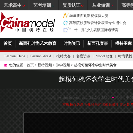
艺术高中
艺考培训
资质认证
从业短训
高等
华谊新面孔影视模特大赛
高等院校服装设计及表演专业招生会
“一带一路”少儿表演国际邀请赛
首页
新面孔时尚艺术教育
时尚资讯
新面孔赛事
模特图库
Fashion China
|
Fashion World
|
模特大赛
|
名模访谈
|
Model 映像
|
时尚装扮
您的位置：
首页
>
模特视频
>
教学视频
> 超模何穗怀念学生时代美食
超模何穗怀念学生时代美
http://www.xinsilu.com
2017/12/27 9:33:16
来源：
中国
本视频仅为新面孔时尚艺术教育教学展示参