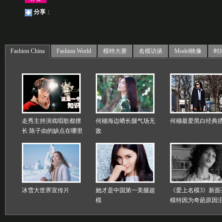
分享
：
Fashion China
Fashion World
模特大赛
名模访谈
Model映像
时
走秀主持演戏唱歌都擅
何穗海边晒长腿气场无
何穗最爱黑白经典
长 陈子由的缺点在哪里
敌
冰雪大世界宣传片
她才是中国第一美腿超
《爱上名模3》新面
模
模特因为奇葩原因