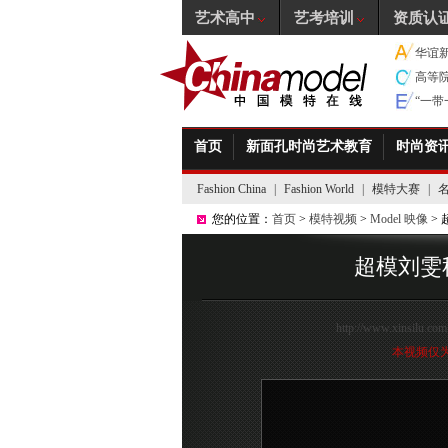
艺术高中
艺考培训
资质认
华谊
高等
“一
首页
新面孔时尚艺术教育
时尚资
Fashion China
|
Fashion World
|
模特大赛
|
您的位置：
首页
>
模特视频
>
Model 映像
> 
超模刘雯秋冬
http://www.xinsilu.com
本视频仅