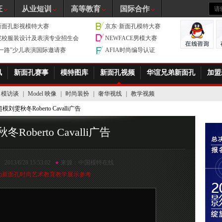
证
从业短训
高等教育
国际合作
新面孔影视模特大赛
京东·新面孔模特大赛
院校服装设计及表演专业招生会
NEWFACE男模大赛
带一路”少儿表演国际邀请赛
AFIA时尚编导认证
讯
新面孔赛事
模特图库
新面孔视频
华谊兄弟新面孔
加盟
名模访谈
|
Model 映像
|
时尚装扮
|
奢华视线
|
教学视频
超模刘雯秋冬Roberto Cavalli广告
Roberto Cavalli广告
2013/6/28 15:53:02
来源：
中国模特在线
为新面孔时尚艺术教育教学展示参考