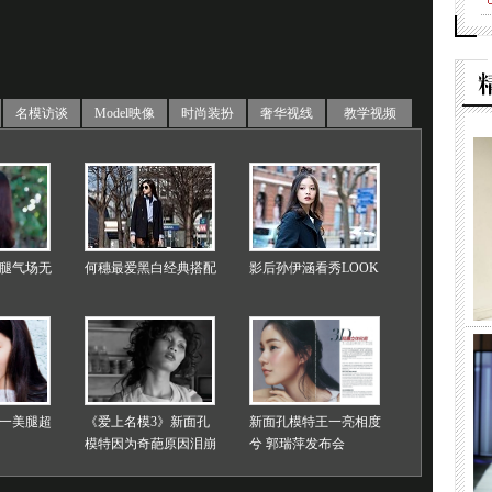
名模访谈
Model映像
时尚装扮
奢华视线
教学视频
腿气场无
何穗最爱黑白经典搭配
影后孙伊涵看秀LOOK
一美腿超
《爱上名模3》新面孔
新面孔模特王一亮相度
模特因为奇葩原因泪崩
兮 郭瑞萍发布会