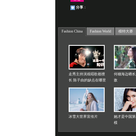
分享
：
Fashion China
Fashion World
模特大赛
走秀主持演戏唱歌都擅
何穗海边晒长
长 陈子由的缺点在哪里
敌
冰雪大世界宣传片
她才是中国第
模