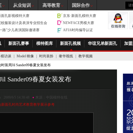
证
从业短训
高等教育
国际合作
新面孔影视模特大赛
京东·新面孔模特大赛
院校服装设计及表演专业招生会
NEWFACE男模大赛
带一路”少儿表演国际邀请赛
AFIA时尚编导认证
讯
新面孔赛事
模特图库
新面孔视频
华谊兄弟新面孔
加盟
名模访谈
|
Model 映像
|
时尚装扮
|
奢华视线
|
教学视频
时装周Jil Sander09春夏女装发布
l Sander09春夏女装发布
m
2009/6/5 14:38:48
来源：
中国模特在线
为新面孔时尚艺术教育教学展示参考