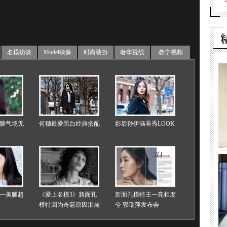
名模访谈
Model映像
时尚装扮
奢华视线
教学视频
腿气场无
何穗最爱黑白经典搭配
影后孙伊涵看秀LOOK
一美腿超
《爱上名模3》新面孔
新面孔模特王一亮相度
模特因为奇葩原因泪崩
兮 郭瑞萍发布会