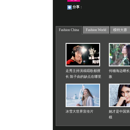
分享
：
Fashion China
Fashion World
模特大赛
走秀主持演戏唱歌都擅
何穗海边晒长
长 陈子由的缺点在哪里
敌
冰雪大世界宣传片
她才是中国第
模