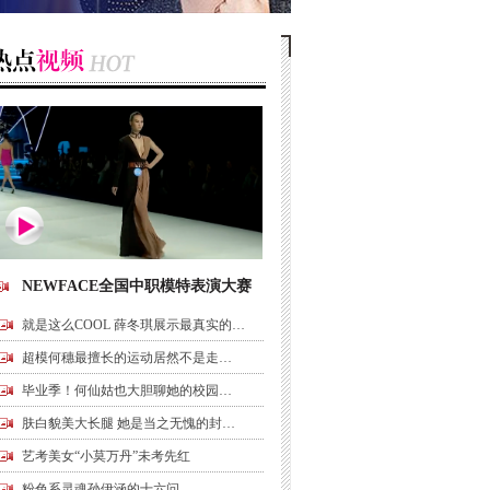
NEWFACE全国中职模特表演大赛
就是这么COOL 薛冬琪展示最真实的…
超模何穗最擅长的运动居然不是走…
毕业季！何仙姑也大胆聊她的校园…
肤白貌美大长腿 她是当之无愧的封…
艺考美女“小莫万丹”未考先红
粉色系灵魂孙伊涵的十六问