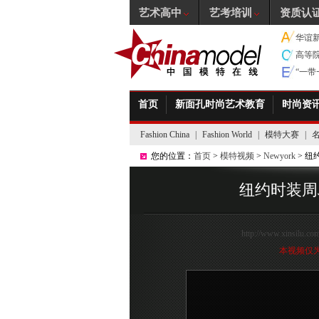
艺术高中
艺考培训
资质认
华谊
高等
“一
首页
新面孔时尚艺术教育
时尚资
Fashion China
|
Fashion World
|
模特大赛
|
您的位置：
首页
>
模特视频
>
Newyork
> 纽约
纽约时装周Ji
http://www.xinsilu.co
本视频仅