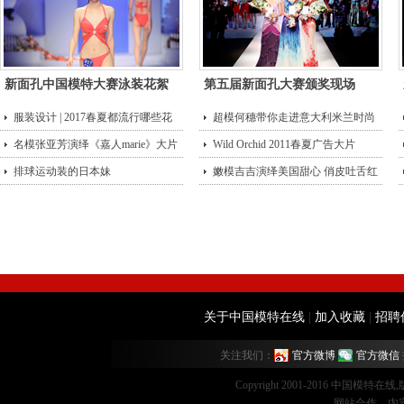
新面孔中国模特大赛泳装花絮
第五届新面孔大赛颁奖现场
服装设计 | 2017春夏都流行哪些花
超模何穗带你走进意大利米兰时尚
型？
名模张亚芳演绎《嘉人marie》大片
街头
Wild Orchid 2011春夏广告大片
排球运动装的日本妹
嫩模吉吉演绎美国甜心 俏皮吐舌红
唇诱
关于中国模特在线
|
加入收藏
|
招聘
关注我们：
官方微博
官方微信
Copyright 2001-2016 中国模特在
网站合作、内容监督：