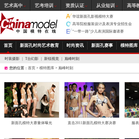
艺术高中
艺考培训
资质认证
从业短训
高等
华谊新面孔影视模特大赛
高等院校服装设计及表演专业招生会
“一带一路”少儿表演国际邀请赛
首页
新面孔时尚艺术教育
时尚资讯
新面孔赛事
模特图库
时装摄影
|
T台幻影
|
新锐视觉
|
巅峰时刻
您的位置：
首页
>
模特图库
>
巅峰时刻
新面孔模特大赛量体曝光
直击2011新面孔模特大赛决赛
服表