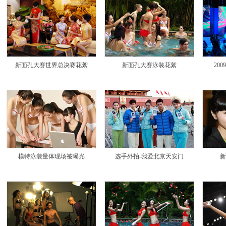
新面孔大赛世界总决赛花絮
新面孔大赛泳装花絮
20
模特泳装量体现场被曝光
选手外拍-我爱北京天安门
新