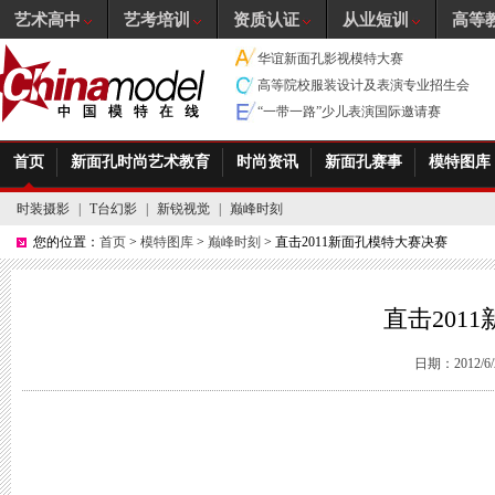
艺术高中
艺考培训
资质认证
从业短训
高等
华谊新面孔影视模特大赛
高等院校服装设计及表演专业招生会
“一带一路”少儿表演国际邀请赛
首页
新面孔时尚艺术教育
时尚资讯
新面孔赛事
模特图库
时装摄影
|
T台幻影
|
新锐视觉
|
巅峰时刻
您的位置：
首页
>
模特图库
>
巅峰时刻
> 直击2011新面孔模特大赛决赛
直击201
日期：2012/6/2