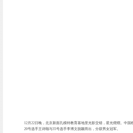
12月22日晚，北京新面孔模特教育基地里光影交错，星光熠熠。中国
20号选手王诗颐与35号选手李博文脱颖而出，分获男女冠军。