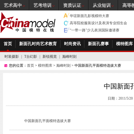
艺术高中
艺考培训
资质认证
从业短训
高等
华谊新面孔影视模特大赛
高等院校服装设计及表演专业招生会
“一带一路”少儿表演国际邀请赛
首页
新面孔时尚艺术教育
时尚资讯
新面孔赛事
模特图库
时装摄影
|
T台幻影
|
新锐视觉
|
巅峰时刻
您的位置：
首页
>
模特图库
>
巅峰时刻
> 中国新面孔平面模特选拔大赛
中国新面
日期：2011/5/20 1
中国新面孔平面模特选拔大赛