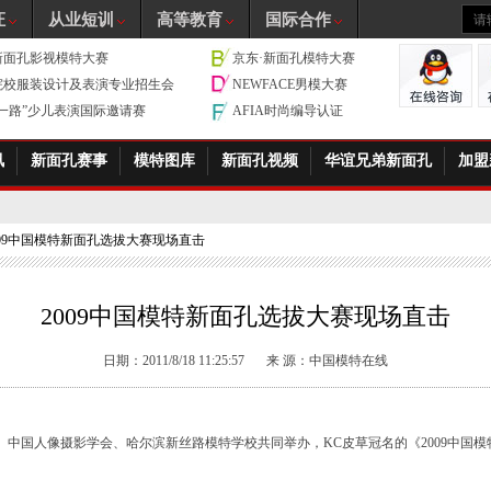
证
从业短训
高等教育
国际合作
新面孔影视模特大赛
京东·新面孔模特大赛
院校服装设计及表演专业招生会
NEWFACE男模大赛
带一路”少儿表演国际邀请赛
AFIA时尚编导认证
讯
新面孔赛事
模特图库
新面孔视频
华谊兄弟新面孔
加盟
2009中国模特新面孔选拔大赛现场直击
2009中国模特新面孔选拔大赛现场直击
日期：2011/8/18 11:25:57
来 源：中国模特在线
会、中国人像摄影学会、哈尔滨新丝路模特学校共同举办，KC皮草冠名的《2009中国