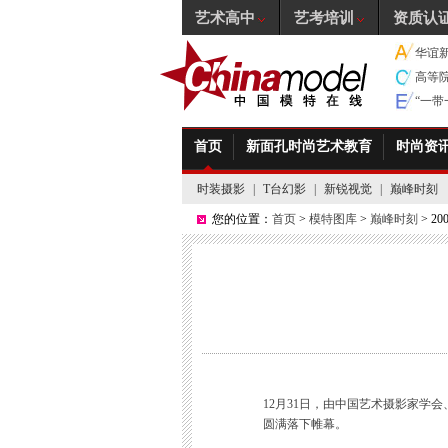
艺术高中
艺考培训
资质认
华谊
高等
“一
首页
新面孔时尚艺术教育
时尚资
时装摄影
|
T台幻影
|
新锐视觉
|
巅峰时刻
您的位置：
首页
>
模特图库
>
巅峰时刻
> 
12月31日，由中国艺术摄影家学
圆满落下帷幕。