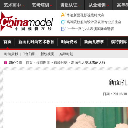
艺术高中
艺考培训
资质认证
从业短训
高等
华谊新面孔影视模特大赛
高等院校服装设计及表演专业招生会
“一带一路”少儿表演国际邀请赛
首页
新面孔时尚艺术教育
时尚资讯
新面孔赛事
模特图库
时装摄影
|
T台幻影
|
新锐视觉
|
巅峰时刻
您的位置：
首页
>
模特图库
>
巅峰时刻
> 新面孔大赛冰雪丽人行
新面孔
日期：2011/8/18 1