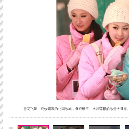
雪花飞舞、银妆素裹的北国冰城，叠银砌玉、水晶琼楼的冰雪大世界。12