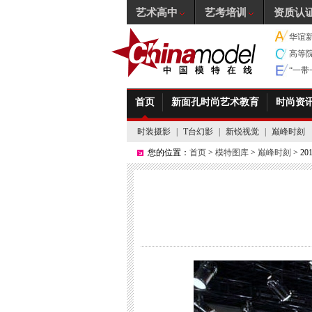
艺术高中
艺考培训
资质认
华谊
高等
“一
首页
新面孔时尚艺术教育
时尚资
时装摄影
|
T台幻影
|
新锐视觉
|
巅峰时刻
您的位置：
首页
>
模特图库
>
巅峰时刻
> 