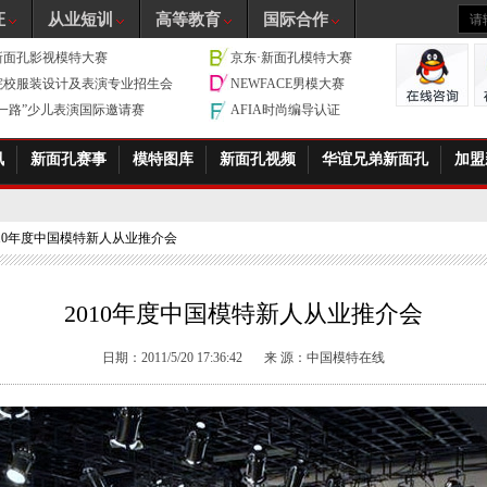
证
从业短训
高等教育
国际合作
新面孔影视模特大赛
京东·新面孔模特大赛
院校服装设计及表演专业招生会
NEWFACE男模大赛
带一路”少儿表演国际邀请赛
AFIA时尚编导认证
讯
新面孔赛事
模特图库
新面孔视频
华谊兄弟新面孔
加盟
2010年度中国模特新人从业推介会
2010年度中国模特新人从业推介会
日期：2011/5/20 17:36:42
来 源：中国模特在线