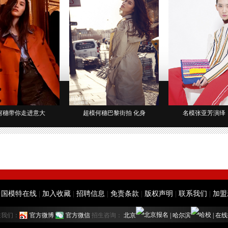
何穗带你走进意大
超模何穗巴黎街拍 化身
名模张亚芳演绎
中国模特在线
|
加入收藏
|
招聘信息
|
免责条款
|
版权声明
|
联系我们
|
加盟
注我们：
官方微博
官方微信
招生咨询：
北京
|
哈尔滨
|
在线