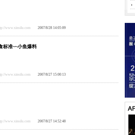
/www.xinsilu.com
2007/8/28 14:05:09
食标准~~小鱼爆料
/www.xinsilu.com
2007/8/27 15:00:13
/www.xinsilu.com
2007/8/27 14:52:48