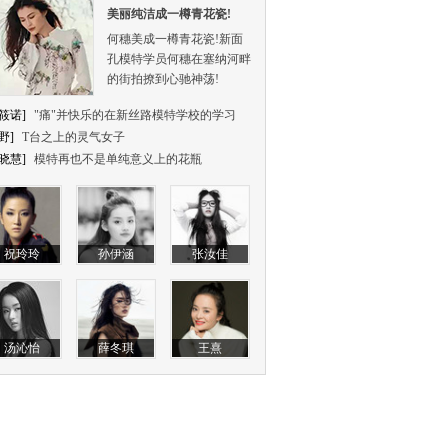
美丽纯洁成一樽青花瓷!
何穗美成一樽青花瓷!新面
孔模特学员何穗在塞纳河畔
的街拍撩到心驰神荡!
筱诺]
"痛"并快乐的在新丝路模特学校的学习
野]
T台之上的灵气女子
晓慧]
模特再也不是单纯意义上的花瓶
祝玲玲
孙伊涵
张汝佳
汤沁怡
薛冬琪
王熹