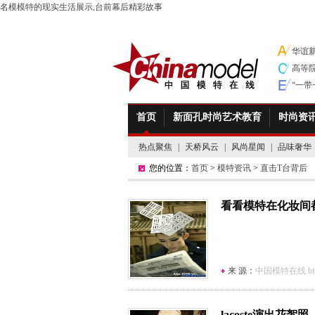
名模模特的现实生活展示,台前幕后精彩故事
华谊
高等
“一
首页
新面孔时尚艺术教育
时尚资
热点聚焦
|
天桥风云
|
风尚星闻
|
品味奢华
您的位置：
首页
>
模特资讯
>
直击T台背后
看看模特在化妆间
来 源：
中国模特在线 http:/
lacoste演出花絮照