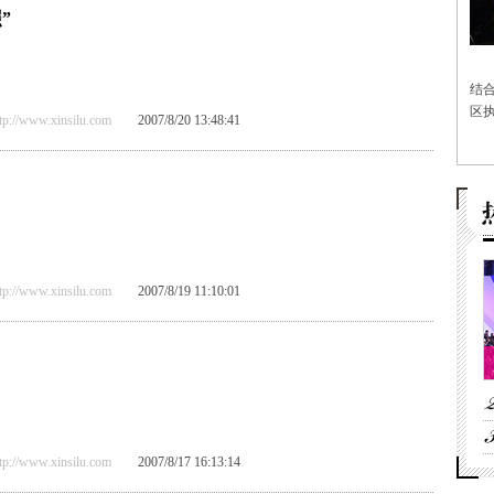
”
结
区执
/www.xinsilu.com
2007/8/20 13:48:41
/www.xinsilu.com
2007/8/19 11:10:01
/www.xinsilu.com
2007/8/17 16:13:14