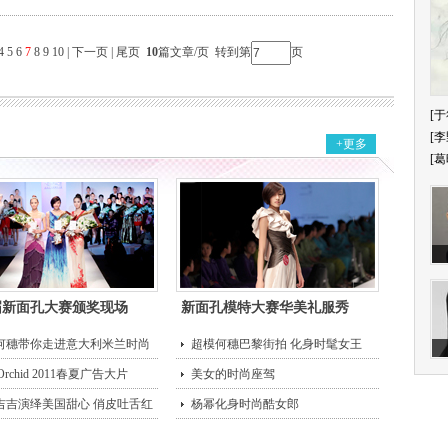
4
5
6
7
8
9
10
|
下一页
|
尾页
10
篇文章/页 转到第
页
[于
[李
+更多
[葛
届新面孔大赛颁奖现场
新面孔模特大赛华美礼服秀
何穗带你走进意大利米兰时尚
超模何穗巴黎街拍 化身时髦女王
 Orchid 2011春夏广告大片
美女的时尚座驾
吉吉演绎美国甜心 俏皮吐舌红
杨幂化身时尚酷女郎