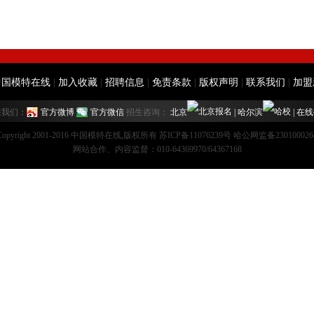
中国模特在线
|
加入收藏
|
招聘信息
|
免责条款
|
版权声明
|
联系我们
|
加盟
注我们：
官方微博
官方微信
招生咨询：
北京
|
哈尔滨
|
在线
Copyright 2001-2016 中国模特在线,版权所有 苏ICP备11076239号 哈公网监备230100026
网站合作、内容监督：010-64369970/64367168