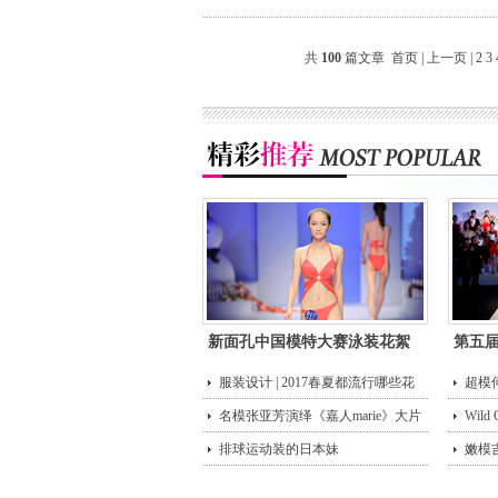
共
100
篇文章
首页
|
上一页
|
2
3
新面孔中国模特大赛泳装花絮
第五
服装设计 | 2017春夏都流行哪些花
超模
型？
名模张亚芳演绎《嘉人marie》大片
街头
Wild
排球运动装的日本妹
嫩模
唇诱