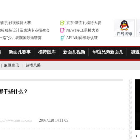
新面孔影视模特大赛
京东·新面孔模特大赛
院校服装设计及表演专业招生会
NEWFACE男模大赛
带一路”少儿表演国际邀请赛
AFIA时尚编导认证
讯
新面孔赛事
模特图库
新面孔视频
华谊兄弟新面孔
加盟
|
麻豆资讯
|
超模风采
都干些什么？
/www.xinsilu.com
2007/8/28 14:11:05