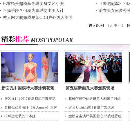
巴黎街头超模薛冬琪变身文艺小资
《来吧冠军》 何
不择手段？何穗为赢球使出美人计
浴衣美女何梦兮
秀人网大胸嫩模夏茉GIGI户外诱人美照
[进入论坛]
[大 中 小]
[
新面孔中国模特大赛泳装花絮
第五届新面孔大赛颁奖现场
服装设计 | 2017春夏都流行哪些花
超模何穗带你走进意大利米兰时尚
型？
名模张亚芳演绎《嘉人marie》大片
街头
Wild Orchid 2011春夏广告大片
排球运动装的日本妹
嫩模吉吉演绎美国甜心 俏皮吐舌红
唇诱