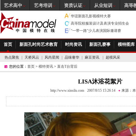
艺术高中
艺考培训
资质认证
从业短训
高等
华谊新面孔影视模特大赛
高等院校服装设计及表演专业招生会
“一带一路”少儿表演国际邀请赛
首页
新面孔时尚艺术教育
时尚资讯
新面孔赛事
模特图库
热点聚焦
|
天桥风云
|
风尚星闻
|
品味奢华
|
麻豆资讯
|
超模风采
您的位置：
首页
>
模特资讯
>
直击T台背后
LISA沐浴花絮片
http://www.xinsilu.com
2007/8/15 15:26:14
来源：
本