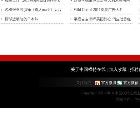
服装设计 | 2017春夏都流行哪些花
超模何穗带你走进意大利米兰时尚
型？
名模张亚芳演绎《嘉人marie》大片
街头
Wild Orchid 2011春夏广告大片
排球运动装的日本妹
嫩模吉吉演绎美国甜心 俏皮吐舌红
唇诱
关于中国模特在线
|
加入收藏
|
招聘
关注我们：
官方微博
官方微信
Copyright 2001-2016 中国模特在
网站合作、内容监督：