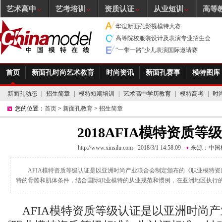
艺术高中
艺考培训
资质认证
从业短训
高等
华谊新面孔影视模特大赛
高等院校服装设计及表演专业招生会
“一带一路”少儿表演国际邀请赛
首页
新面孔时尚艺术教育
时尚资讯
新面孔赛事
模特图库
新面孔动态
|
招生简章
|
模特短期培训
|
艺术高中学历教育
|
模特高考
|
时
您的位置：
首页
>
新面孔教育
>
招生简章
2018AFIA模特资质等
http://www.xinsilu.com
2018/3/1 14:58:09
来源：
中国
AFIA模特资质等级认证是以亚洲时尚产业联合会制定颁布的《职业模特
特的骨骼和肌体条件，结合国际职业模特的从业规范和惯例，在亚洲地区执行
AFIA模特资质等级认证是以亚洲时尚产