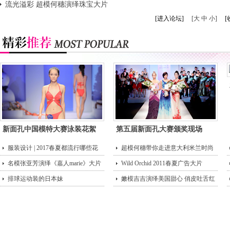
流光溢彩 超模何穗演绎珠宝大片
[进入论坛]
[大 中 小]
[
新面孔中国模特大赛泳装花絮
第五届新面孔大赛颁奖现场
服装设计 | 2017春夏都流行哪些花
超模何穗带你走进意大利米兰时尚
型？
名模张亚芳演绎《嘉人marie》大片
街头
Wild Orchid 2011春夏广告大片
排球运动装的日本妹
嫩模吉吉演绎美国甜心 俏皮吐舌红
唇诱