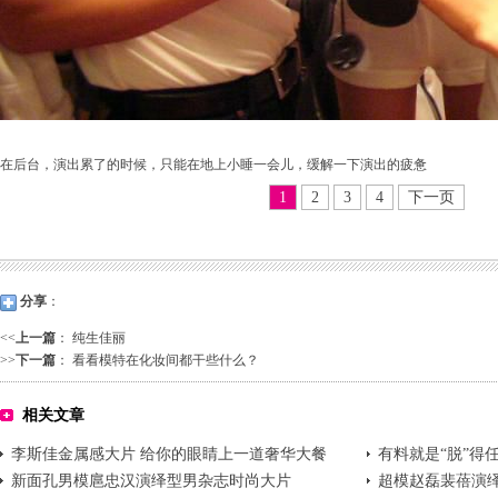
在后台，演出累了的时候，只能在地上小睡一会儿，缓解一下演出的疲惫
1
2
3
4
下一页
分享
：
<<
上一篇
：
纯生佳丽
>>
下一篇
：
看看模特在化妆间都干些什么？
相关文章
李斯佳金属感大片 给你的眼睛上一道奢华大餐
有料就是“脱”得任
新面孔男模扈忠汉演绎型男杂志时尚大片
水
超模赵磊裴蓓演绎E