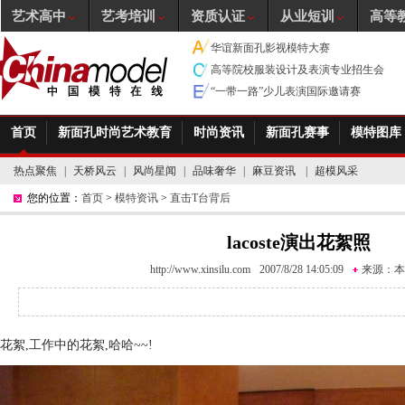
艺术高中
艺考培训
资质认证
从业短训
高等
华谊新面孔影视模特大赛
高等院校服装设计及表演专业招生会
“一带一路”少儿表演国际邀请赛
首页
新面孔时尚艺术教育
时尚资讯
新面孔赛事
模特图库
热点聚焦
|
天桥风云
|
风尚星闻
|
品味奢华
|
麻豆资讯
|
超模风采
您的位置：
首页
>
模特资讯
>
直击T台背后
lacoste演出花絮照
http://www.xinsilu.com
2007/8/28 14:05:09
来源：
本
花絮,工作中的花絮,哈哈~~!