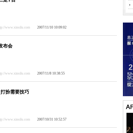
/www.xinsilu.com
2007/11/10 10:09:02
发布会
/www.xinsilu.com
2007/11/8 10:38:55
_打扮需要技巧
/www.xinsilu.com
2007/10/31 10:52:57