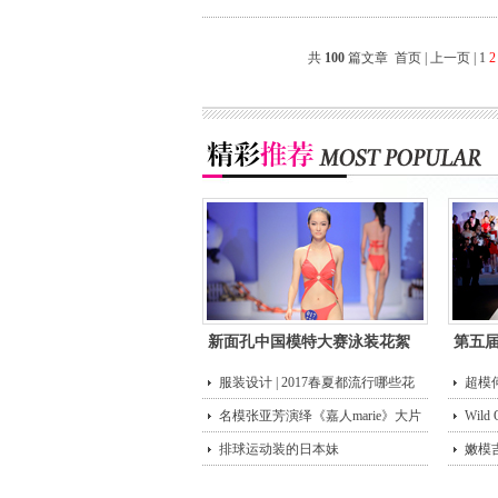
共
100
篇文章
首页
|
上一页
|
1
2
新面孔中国模特大赛泳装花絮
第五
服装设计 | 2017春夏都流行哪些花
超模
型？
名模张亚芳演绎《嘉人marie》大片
街头
Wild
排球运动装的日本妹
嫩模
唇诱