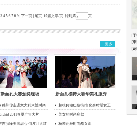
3
4
5
6
7
8
9
|
下一页
|
尾页
10
篇文章/页 转到第
页
[于
[李
+更多
[葛
届新面孔大赛颁奖现场
新面孔模特大赛华美礼服秀
何穗带你走进意大利米兰时尚
超模何穗巴黎街拍 化身时髦女王
 Orchid 2011春夏广告大片
美女的时尚座驾
吉吉演绎美国甜心 俏皮吐舌红
杨幂化身时尚酷女郎