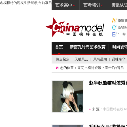
名模模特的现实生活展示,台前幕后精彩故事
艺术高中
艺考培训
资质认
华谊
高等
“一
首页
新面孔时尚艺术教育
时尚资
热点聚焦
|
天桥风云
|
风尚星闻
|
品味奢华
您的位置：
首页
>
模特资讯
>
直击T台背后
赵半狄熊猫时装秀
来 源：
中国模特在线 http:/
我用“女巫”装扮杨