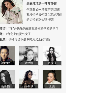
美丽纯洁成一樽青花瓷!
何穗美成一樽青花瓷!新面
孔模特学员何穗在塞纳河畔
的街拍撩到心驰神荡!
筱诺]
"痛"并快乐的在新丝路模特学校的学习
野]
T台之上的灵气女子
晓慧]
模特再也不是单纯意义上的花瓶
祝玲玲
孙伊涵
张汝佳
汤沁怡
薛冬琪
王熹