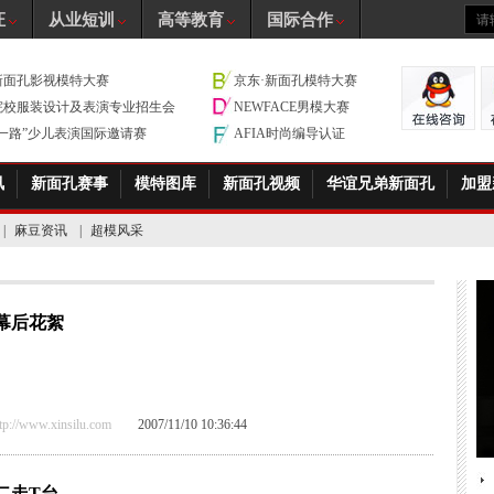
证
从业短训
高等教育
国际合作
新面孔影视模特大赛
京东·新面孔模特大赛
院校服装设计及表演专业招生会
NEWFACE男模大赛
带一路”少儿表演国际邀请赛
AFIA时尚编导认证
讯
新面孔赛事
模特图库
新面孔视频
华谊兄弟新面孔
加盟
|
麻豆资讯
|
超模风采
幕后花絮
/www.xinsilu.com
2007/11/10 10:36:44
二走T台