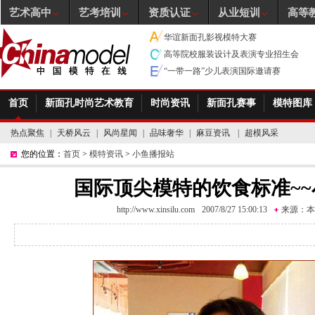
艺术高中
艺考培训
资质认证
从业短训
高等
华谊新面孔影视模特大赛
高等院校服装设计及表演专业招生会
“一带一路”少儿表演国际邀请赛
首页
新面孔时尚艺术教育
时尚资讯
新面孔赛事
模特图库
热点聚焦
|
天桥风云
|
风尚星闻
|
品味奢华
|
麻豆资讯
|
超模风采
您的位置：
首页
>
模特资讯
>
小鱼播报站
国际顶尖模特的饮食标准~
http://www.xinsilu.com
2007/8/27 15:00:13
来源：
本