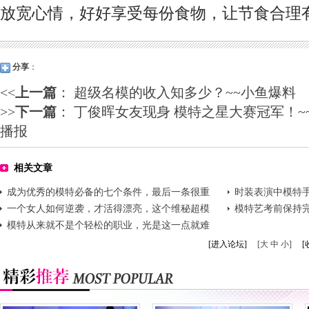
放宽心情，好好享受每份食物，让节食合理
分享
：
<<
上一篇
：
超级名模的收入知多少？~~小鱼爆料
>>
下一篇
：
丁俊晖女友现身 模特之星大赛冠军！~
播报
相关文章
成为优秀的模特必备的七个条件，最后一条很重
时装表演中模特手
要
一个女人如何逆袭，才活得漂亮，这个维秘超模
模特艺考前保持完
又赢了!
模特从来就不是个轻松的职业，光是这一点就难
倒你
[进入论坛]
[大 中 小]
[