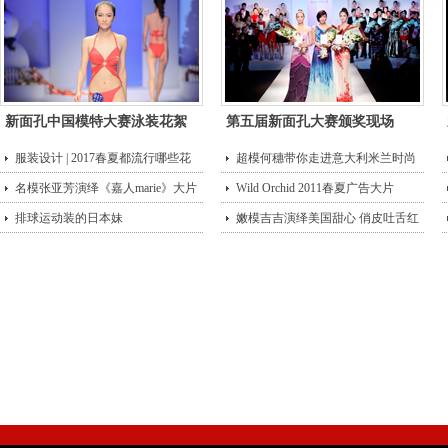
新面孔中国模特大赛泳装花絮
第五届新面孔大赛颁奖现场
服装设计 | 2017春夏都流行哪些花
超模何穗带你走进意大利米兰时尚
型？
名模张亚芳演绎《嘉人marie》大片
街头
Wild Orchid 2011春夏广告大片
排球运动装的日本妹
嫩模吉吉演绎美国甜心 俏皮吐舌红
唇诱