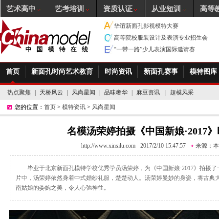
艺术高中
艺考培训
资质认证
从业短训
高等
华谊新面孔影视模特大赛
高等院校服装设计及表演专业招生会
“一带一路”少儿表演国际邀请赛
首页
新面孔时尚艺术教育
时尚资讯
新面孔赛事
模特图库
热点聚焦
|
天桥风云
|
风尚星闻
|
品味奢华
|
麻豆资讯
|
超模风采
您的位置：
首页
>
模特资讯
>
风尚星闻
名模汤荣婷拍摄《中国新娘·2017
http://www.xinsilu.com
2017/2/10 15:47:57
来源：
本
毕业于北京新面孔模特学校优秀学员汤荣婷，为《中国新娘·2017》拍摄
片中，汤荣婷依然身着中式婚纱礼服，楚楚动人。汤荣婷曼妙的身姿，将古典
南姑娘的委婉之美，令人心弛神往。