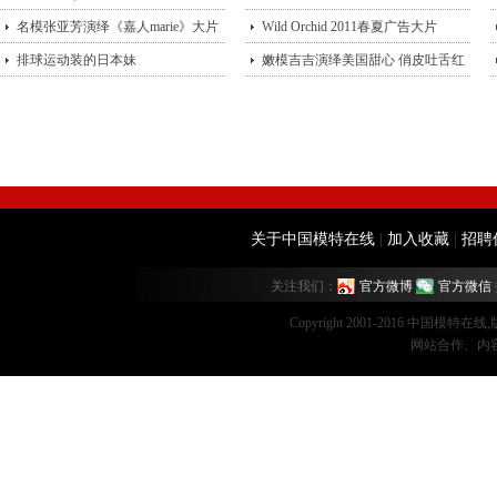
型？
名模张亚芳演绎《嘉人marie》大片
街头
Wild Orchid 2011春夏广告大片
排球运动装的日本妹
嫩模吉吉演绎美国甜心 俏皮吐舌红
唇诱
关于中国模特在线
|
加入收藏
|
招聘
关注我们：
官方微博
官方微信
Copyright 2001-2016 中国模特在
网站合作、内容监督：