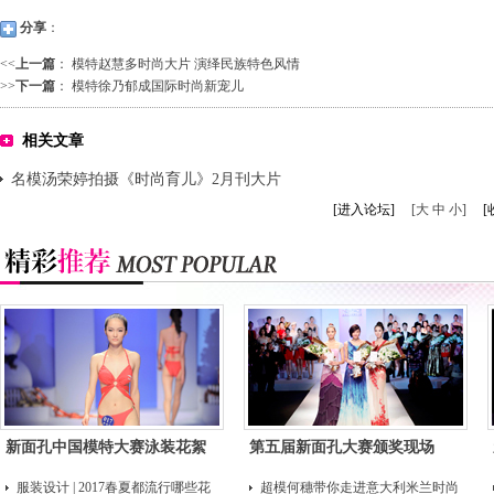
分享
：
<<
上一篇
：
模特赵慧多时尚大片 演绎民族特色风情
>>
下一篇
：
模特徐乃郁成国际时尚新宠儿
相关文章
名模汤荣婷拍摄《时尚育儿》2月刊大片
[进入论坛]
[大 中 小]
[
新面孔中国模特大赛泳装花絮
第五届新面孔大赛颁奖现场
服装设计 | 2017春夏都流行哪些花
超模何穗带你走进意大利米兰时尚