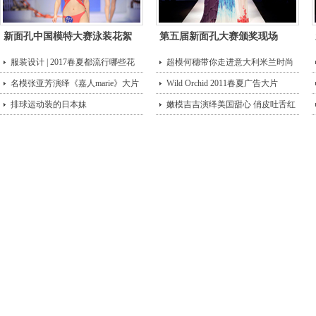
新面孔中国模特大赛泳装花絮
第五届新面孔大赛颁奖现场
服装设计 | 2017春夏都流行哪些花
超模何穗带你走进意大利米兰时尚
型？
名模张亚芳演绎《嘉人marie》大片
街头
Wild Orchid 2011春夏广告大片
排球运动装的日本妹
嫩模吉吉演绎美国甜心 俏皮吐舌红
唇诱