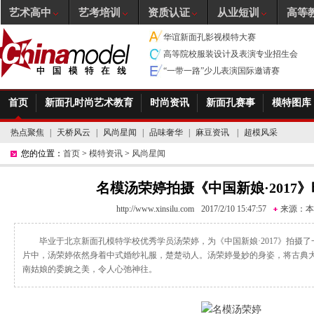
艺术高中
艺考培训
资质认证
从业短训
高等
华谊新面孔影视模特大赛
高等院校服装设计及表演专业招生会
“一带一路”少儿表演国际邀请赛
首页
新面孔时尚艺术教育
时尚资讯
新面孔赛事
模特图库
热点聚焦
|
天桥风云
|
风尚星闻
|
品味奢华
|
麻豆资讯
|
超模风采
您的位置：
首页
>
模特资讯
>
风尚星闻
名模汤荣婷拍摄《中国新娘·2017
http://www.xinsilu.com
2017/2/10 15:47:57
来源：
本
毕业于北京新面孔模特学校优秀学员汤荣婷，为《中国新娘·2017》拍摄
片中，汤荣婷依然身着中式婚纱礼服，楚楚动人。汤荣婷曼妙的身姿，将古典
南姑娘的委婉之美，令人心弛神往。