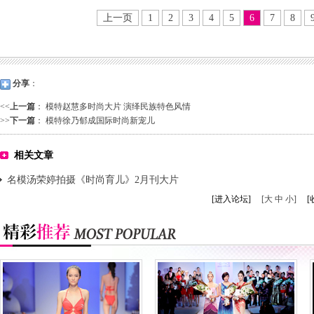
上一页
1
2
3
4
5
6
7
8
分享
：
<<
上一篇
：
模特赵慧多时尚大片 演绎民族特色风情
>>
下一篇
：
模特徐乃郁成国际时尚新宠儿
相关文章
名模汤荣婷拍摄《时尚育儿》2月刊大片
[进入论坛]
[大 中 小]
[