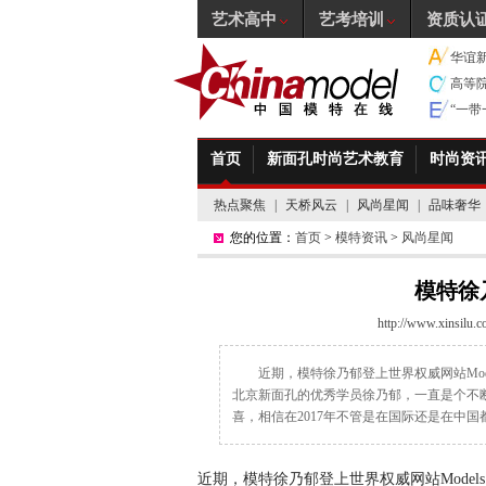
艺术高中
艺考培训
资质认
华谊
高等
“一
首页
新面孔时尚艺术教育
时尚资
热点聚焦
|
天桥风云
|
风尚星闻
|
品味奢华
您的位置：
首页
>
模特资讯
>
风尚星闻
模特徐
http://www.xinsilu.
近期，模特徐乃郁登上世界权威网站Mode
北京新面孔的优秀学员徐乃郁，一直是个不断
喜，相信在2017年不管是在国际还是在中
近期，模特徐乃郁登上世界权威网站Models