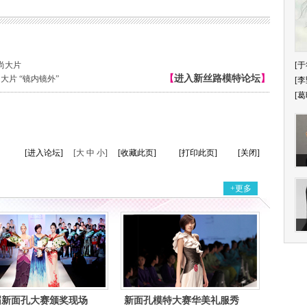
尚大片
[于
【
进入新丝路模特论坛
】
大片 “镜内镜外”
[李
[葛
[进入论坛]
[大 中 小]
[收藏此页]
[打印此页]
[关闭]
+更多
届新面孔大赛颁奖现场
新面孔模特大赛华美礼服秀