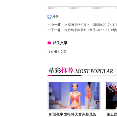
分享
：
<<
上一篇
：
名模汤荣婷拍摄《中国新娘·2017》时
>>
下一篇
：
模特魏小涵最新《红秀GRAZIA》时尚
相关文章
没有相关文章
新面孔中国模特大赛泳装花絮
第五