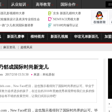
证
从业短训
高等教育
国际合作
新面孔影视模特大赛
京东·新面孔模特大赛
院校服装设计及表演专业招生会
NEWFACE男模大赛
带一路”少儿表演国际邀请赛
AFIA时尚编导认证
讯
新面孔赛事
模特图库
新面孔视频
华谊兄弟新面孔
加盟
|
麻豆资讯
|
超模风采
乃郁成国际时尚新宠儿
com
2017/2/10 15:51:50
来源：
本站原创
ls.com，New Face栏目，这也预示着得到了国际时尚界的认可。毕业于
努力追求进步的孩子，在过去的2016年里她优秀表现带给我们太多的惊
国都会有不错的发展空间，让我们拭目以待吧!
.com，New Face栏目，这也预示着得到了国际时尚界的认可。毕