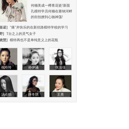
何穗美成一樽青花瓷!新面
孔模特学员何穗在塞纳河畔
的街拍撩到心驰神荡!
筱诺]
"痛"并快乐的在新丝路模特学校的学习
野]
T台之上的灵气女子
晓慧]
模特再也不是单纯意义上的花瓶
祝玲玲
孙伊涵
张汝佳
汤沁怡
薛冬琪
王熹