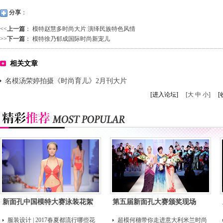
分享
：
<<
上一篇
：
模特赵慧多时尚大片 演绎民族特色风情
>>
下一篇
：
模特徐乃郁成国际时尚新宠儿
相关文章
名模汤荣婷拍摄《时尚育儿》2月刊大片
[进入论坛]
[大 中 小]
[
新面孔中国模特大赛泳装花絮
第五届新面孔大赛颁奖现场
服装设计 | 2017春夏都流行哪些花
超模何穗带你走进意大利米兰时尚