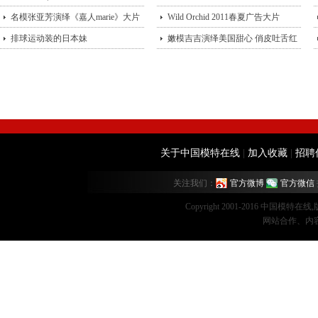
型？
名模张亚芳演绎《嘉人marie》大片
街头
Wild Orchid 2011春夏广告大片
排球运动装的日本妹
嫩模吉吉演绎美国甜心 俏皮吐舌红
唇诱
关于中国模特在线
|
加入收藏
|
招聘
关注我们：
官方微博
官方微信
Copyright 2001-2016 中国模特在
网站合作、内容监督：