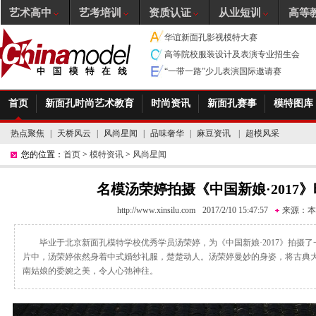
艺术高中
艺考培训
资质认证
从业短训
高等
华谊新面孔影视模特大赛
高等院校服装设计及表演专业招生会
“一带一路”少儿表演国际邀请赛
首页
新面孔时尚艺术教育
时尚资讯
新面孔赛事
模特图库
热点聚焦
|
天桥风云
|
风尚星闻
|
品味奢华
|
麻豆资讯
|
超模风采
您的位置：
首页
>
模特资讯
>
风尚星闻
名模汤荣婷拍摄《中国新娘·2017
http://www.xinsilu.com
2017/2/10 15:47:57
来源：
本
毕业于北京新面孔模特学校优秀学员汤荣婷，为《中国新娘·2017》拍摄
片中，汤荣婷依然身着中式婚纱礼服，楚楚动人。汤荣婷曼妙的身姿，将古典
南姑娘的委婉之美，令人心弛神往。