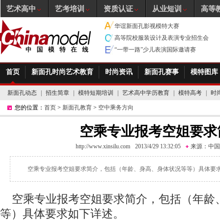
艺术高中
艺考培训
资质认证
从业短训
高等
华谊新面孔影视模特大赛
高等院校服装设计及表演专业招生会
“一带一路”少儿表演国际邀请赛
首页
新面孔时尚艺术教育
时尚资讯
新面孔赛事
模特图库
新面孔动态
|
招生简章
|
模特短期培训
|
艺术高中学历教育
|
模特高考
|
时
您的位置：
首页
>
新面孔教育
>
空中乘务方向
空乘专业报考空姐要求
http://www.xinsilu.com
2013/4/29 13:32:05
来源：
中国
空乘专业报考空姐要求简介，包括（年龄、身高、身体状况等等）具体要
空乘专业报考空姐要求简介，包括（年龄
等）具体要求如下详述。