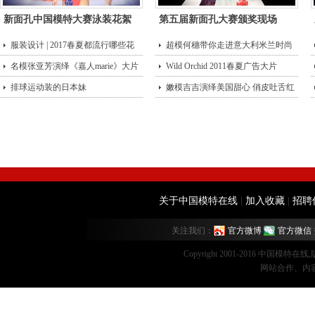
新面孔中国模特大赛泳装花絮
第五届新面孔大赛颁奖现场
服装设计 | 2017春夏都流行哪些花
超模何穗带你走进意大利米兰时尚
型？
名模张亚芳演绎《嘉人marie》大片
街头
Wild Orchid 2011春夏广告大片
排球运动装的日本妹
嫩模吉吉演绎美国甜心 俏皮吐舌红
唇诱
关于中国模特在线
|
加入收藏
|
招聘
关注我们：
官方微博
官方微信
Copyright 2001-2016 中国模特在
网站合作、内容监督：