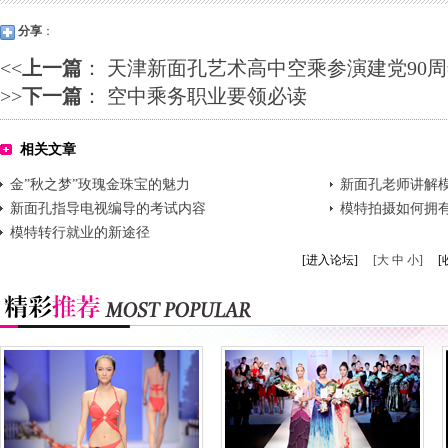
分享
：
<<
上一篇
：
天津新面孔艺术高中空乘参演建党90
>>
下一篇
：
空中乘务职业要领必读
相关文章
金”秋之梦”玫瑰金珠宝的魅力
新面孔老师讲解
新面孔指导电视编导的考试内容
模特拍摄如何拥
模特转行就业的新途径
[进入论坛]
[大 中 小]
[