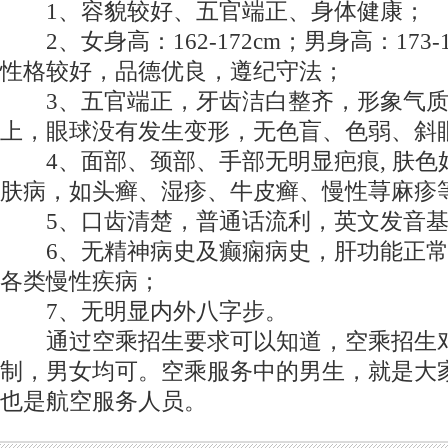
1、容貌较好、五官端正、身体健康；
2、女身高：162-172cm；男身高：173-
性格较好，品德优良，遵纪守法；
3、五官端正，牙齿洁白整齐，形象气质佳
上，眼球没有发生变形，无色盲、色弱、斜
4、面部、颈部、手部无明显疤痕, 肤色
肤病，如头癣、湿疹、牛皮癣、慢性荨麻疹
5、口齿清楚，普通话流利，英文发音基
6、无精神病史及癫痫病史，肝功能正常
各类慢性疾病；
7、无明显内外八字步。
通过空乘招生要求可以知道，空乘招生对
制，男女均可。空乘服务中的男生，就是大
也是航空服务人员。