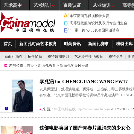
艺术高中
艺考培训
资质认证
从业短训
高等
华谊新面孔影视模特大赛
高等院校服装设计及表演专业招生会
“一带一路”少儿表演国际邀请赛
首页
新面孔时尚艺术教育
时尚资讯
新面孔赛事
模特图库
新面孔动态
|
招生简章
|
模特短期培训
|
艺术高中学历教育
|
模特高考
|
时
您的位置：
首页
>
新面孔教育
>
新面孔学员风云录
李兆涵 for CHENGGUANG WANG FW17
衣风飘靉靆，烛泪滴巉巖。飘浮貌，云盛貌，即云雾飘拂缭
有银边。北京新面孔模特学校培训学员李兆涵演绎CHENGGUANG 
来 源：
中国模特在线 http://www.xinsilu.com
2017/6/30 17:32
这部电影唤回了国产青春片里消失的少女心