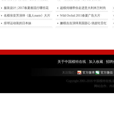
服装设计 | 2017春夏都流行哪些花
超模何穗带你走进意大利米兰时尚
型？
名模张亚芳演绎《嘉人marie》大片
街头
Wild Orchid 2011春夏广告大片
排球运动装的日本妹
嫩模吉吉演绎美国甜心 俏皮吐舌红
唇诱
关于中国模特在线
|
加入收藏
|
招聘
关注我们：
官方微博
官方微信
Copyright 2001-2016 中国模特在
网站合作、内容监督：