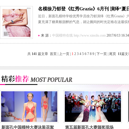
名模徐乃郁登《红秀Grazia》6月刊 演绎“夏
近日，新面孔模特学校优秀学员徐乃郁演绎《红秀Grazia》
夏充满了糖果般甜醉的气息，就让腕间的时光定格在这最缤
来 源：
中国模特在线 http://www.xinsilu.com
2017/6/13 16:34
共
141
篇文章 首页 | 上一页 |
1
2
3
4
5
6
7
8
9
|
下一页
|
尾页
11
篇文
新面孔中国模特大赛泳装花絮
第五届新面孔大赛颁奖现场