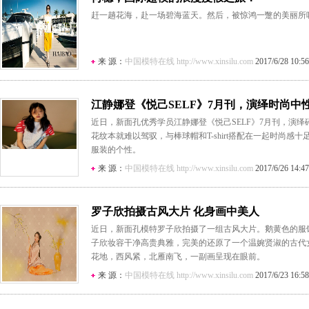
赶一趟花海，赴一场碧海蓝天。然后，被惊鸿一蹩的美丽所
来 源：
中国模特在线 http://www.xinsilu.com
2017/6/28 10:56
江静娜登《悦己SELF》7月刊，演绎时尚中
近日，新面孔优秀学员江静娜登《悦己SELF》7月刊，演
花纹本就难以驾驭，与棒球帽和T-shirt搭配在一起时尚感
服装的个性。
来 源：
中国模特在线 http://www.xinsilu.com
2017/6/26 14:47
罗子欣拍摄古风大片 化身画中美人
近日，新面孔模特罗子欣拍摄了一组古风大片。鹅黄色的服
子欣妆容干净高贵典雅，完美的还原了一个温婉贤淑的古代
花地，西风紧，北雁南飞，一副画呈现在眼前。
来 源：
中国模特在线 http://www.xinsilu.com
2017/6/23 16:58