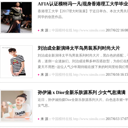
AFIA认证模特冯一凡|现身香港理工大学毕
香港理工大学【2017理大时装展】于近日举办。本次大秀
同学的创意作品。
来 源：
中国模特在线 http://www.xinsilu.com
2017/6/22 16:08
刘治成全新演绎太平鸟男装系列时尚大片
刘治成全新演绎太平鸟男装系列时尚大片，黑白色的搭配，
表，迷倒一众迷妹们。刘治成诠释多种百搭款型，为你们在
夏天不用愁~这位人气少年期待能在接下来的时间里给我们带
来 源：
中国模特在线 http://www.xinsilu.com
2017/6/16 16:15
孙伊涵 x Dior全新乐肤源系列 少女气息满满
近日，孙伊涵拍摄Dior全新乐肤源系列大片。白色连衣裙
女气息。
来 源：
中国模特在线 http://www.xinsilu.com
2017/6/13 17:07