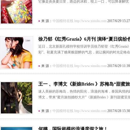
它像是炎炎夏日里，路边的冰糕，咬上一口，可以降暑解忧
来 源：
中国模特在线 http://www.xinsilu.com
2017/6/29 15:27
徐乃郁《红秀Grazia》6月刊 演绎“夏日缤纷
近日，北京新面孔模特学校培训学员徐乃郁登《红秀Grazi
彩”。初夏充满了糖果般甜醉的气息，就让腕间的时光定格
来 源：
中国模特在线 http://www.xinsilu.com
2017/6/29 11:39
王一 、李博文《新娘Brides 》苏梅岛“甜蜜旅
迷人美丽的苏梅岛，热情的阳光，浪漫的海滩，泰国风情的
博文，带来“蜜月旅拍婚纱大片”《新娘Brides 》新刊甜蜜呈现
来 源：
中国模特在线 http://www.xinsilu.com
2017/6/28 15:30
何穗，国际超模的浪漫度假之旅！