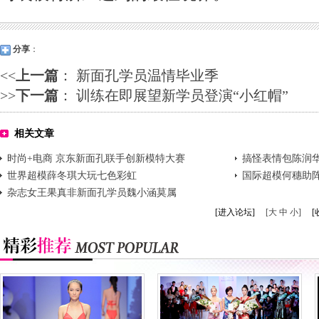
分享
：
<<
上一篇
：
新面孔学员温情毕业季
>>
下一篇
：
训练在即展望新学员登演“小红帽”
相关文章
时尚+电商 京东新面孔联手创新模特大赛
搞怪表情包陈润
世界超模薛冬琪大玩七色彩虹
国际超模何穗助
杂志女王果真非新面孔学员魏小涵莫属
[进入论坛]
[大 中 小]
[