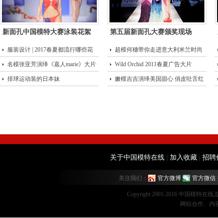
新面孔中国模特大赛泳装花絮
第五届新面孔大赛颁奖现场
服装设计 | 2017春夏都流行哪些花
超模何穗带你走进意大利米兰时尚
型？
名模张亚芳演绎《嘉人marie》大片
街头
Wild Orchid 2011春夏广告大片
排球运动装的日本妹
嫩模吉吉演绎美国甜心 俏皮吐舌红
唇诱
关于中国模特在线
|
加入收藏
|
招聘
关注我们：
官方微博
官方微信
Copyright 2001-2016 中国模特在
网站合作、内容监督：