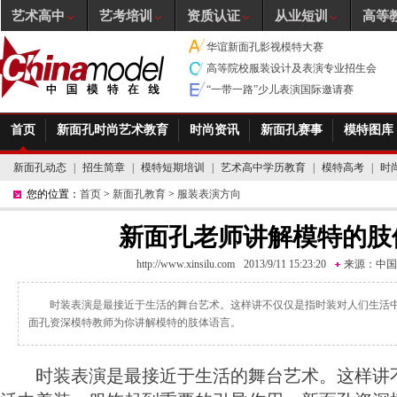
艺术高中
艺考培训
资质认证
从业短训
高等
华谊新面孔影视模特大赛
高等院校服装设计及表演专业招生会
“一带一路”少儿表演国际邀请赛
首页
新面孔时尚艺术教育
时尚资讯
新面孔赛事
模特图库
新面孔动态
|
招生简章
|
模特短期培训
|
艺术高中学历教育
|
模特高考
|
时
您的位置：
首页
>
新面孔教育
>
服装表演方向
新面孔老师讲解模特的肢
http://www.xinsilu.com
2013/9/11 15:23:20
来源：
中国
时装表演是最接近于生活的舞台艺术。这样讲不仅仅是指时装对人们生活
面孔资深模特教师为你讲解模特的肢体语言。
时装表演是最接近于生活的舞台艺术。这样讲不