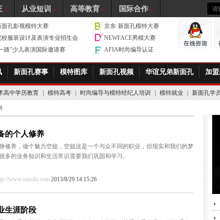
证
从业短训
高等教育
国际合作
新面孔影视模特大赛
京东·新面孔模特大赛
院校服装设计及表演专业招生会
NEWFACE男模大赛
带一路”少儿表演国际邀请赛
AFIA时尚编导认证
讯
新面孔赛事
模特图库
新面孔视频
华谊兄弟新面孔
加盟
术高中学历教育
|
模特高考
|
时尚编导与模特经纪人培训
|
模特就业
|
新面孔学
向
备的个人修养
身修养，做个魅力空姐，空姐这是一个与众不同的职业，但现实和我们的梦
很多的业务知识和生活常识需要我们巩固和学习。
/www.xinsilu.com
2013/8/29 14:15:26
业生涯阶段