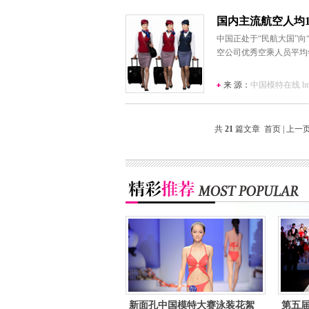
国内主流航空人均1
中国正处于“民航大国”向
空公司优秀空乘人员平均年
来 源：
中国模特在线 http:/
共
21
篇文章 首页 | 上一页
新面孔中国模特大赛泳装花絮
第五