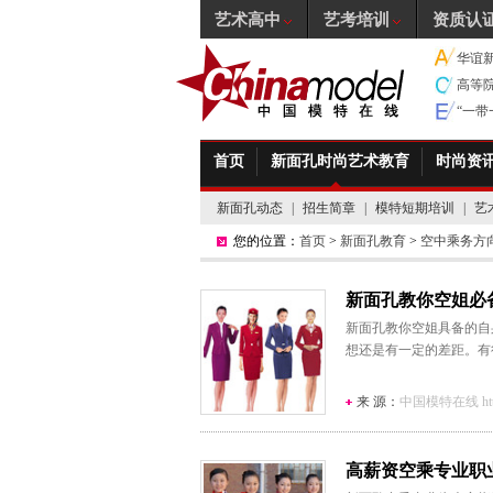
艺术高中
艺考培训
资质认
华谊
高等
“一
首页
新面孔时尚艺术教育
时尚资
新面孔动态
|
招生简章
|
模特短期培训
|
艺
您的位置：
首页
>
新面孔教育
>
空中乘务方
新面孔教你空姐必
新面孔教你空姐具备的自
想还是有一定的差距。有
来 源：
中国模特在线 http:/
高薪资空乘专业职