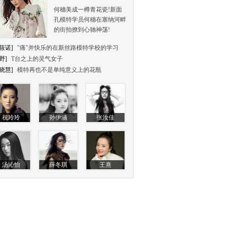
何穗美成一樽青花瓷!新面
孔模特学员何穗在塞纳河畔
的街拍撩到心驰神荡!
筱诺]
"痛"并快乐的在新丝路模特学校的学习
野]
T台之上的灵气女子
晓慧]
模特再也不是单纯意义上的花瓶
祝玲玲
孙伊涵
张汝佳
汤沁怡
薛冬琪
王熹