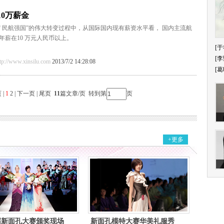
0万薪金
“ 民航强国”的伟大转变过程中，从国际国内现有薪资水平看， 国内主流航
薪在10 万元人民币以上。
[于
[李
/www.xinsilu.com
2013/7/2 14:28:08
[葛
 |
1
2
|
下一页
|
尾页
11
篇文章/页 转到第
页
+更多
届新面孔大赛颁奖现场
新面孔模特大赛华美礼服秀