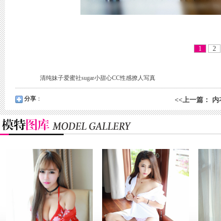
1
2
清纯妹子爱蜜社sugar小甜心CC性感撩人写真
分享
：
<<
上一篇
：
内