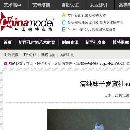
艺术高中
艺考培训
资质认证
从业短训
高等
华谊新面孔影视模特大赛
高等院校服装设计及表演专业招生会
“一带一路”少儿表演国际邀请赛
首页
新面孔时尚艺术教育
时尚资讯
新面孔赛事
模特图库
时装摄影
|
T台幻影
|
新锐视觉
|
巅峰时刻
您的位置：
首页
>
模特图库
>
迷情内衣秀
> 清纯妹子爱蜜社sugar小甜心CC性
清纯妹子爱蜜社su
日期：2016/4/28 1