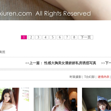
1
2
3
4
5
6
7
8
下一页
美照
<<
上一篇
：
性感大胸美女潘娇娇私房诱惑写真
>>
下
时装摄影
|
T台幻影
|
迷情内衣
|