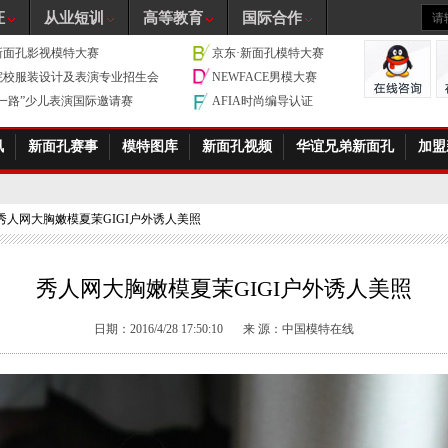
证
从业短训
高等教育
国际合作
新面孔影视模特大赛
京东·新面孔模特大赛
院校服装设计及表演专业招生会
NEWFACE男模大赛
带一路”少儿表演国际邀请赛
AFIA时尚编导认证
讯
新面孔赛事
模特图库
新面孔视频
华谊兄弟新面孔
加盟
 秀人网大胸嫩模夏茉GIGI户外诱人美照
秀人网大胸嫩模夏茉GIGI户外诱人美照
日期：2016/4/28 17:50:10
来 源：
中国模特在线