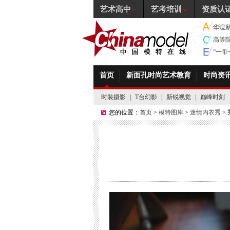
艺术高中
艺考培训
资质认
华谊
高等
“一
首页
新面孔时尚艺术教育
时尚资
时装摄影
|
T台幻影
|
新锐视觉
|
巅峰时刻
您的位置：
首页
>
模特图库
>
迷情内衣秀
>