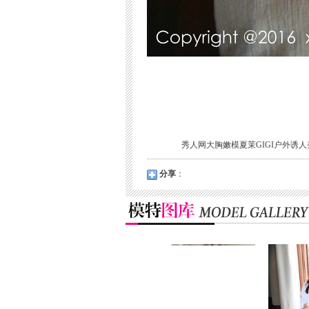
秀人网大胸嫩模夏茉GIGI户外诱人
分享
：