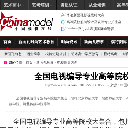
艺术高中
艺考培训
资质认证
从业短训
高等
华谊新面孔影视模特大赛
高等院校服装设计及表演专业招生会
“一带一路”少儿表演国际邀请赛
首页
新面孔时尚艺术教育
时尚资讯
新面孔赛事
模特图库
新面孔动态
|
招生简章
|
模特短期培训
|
艺术高中学历教育
|
模特高考
|
时
您的位置：
首页
>
新面孔教育
>
电视编导方向
全国电视编导专业高等院
http://www.xinsilu.com
2013/5/7 13:30:27
来源：
中国
全国电视编导专业高等院校大集合，包括北京师范大学、陕西师范大学、
媒学院、河北传媒学院等等。
全国电视编导专业高等院校大集合，包括