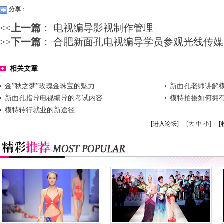
分享
：
<<
上一篇
：
电视编导影视制作管理
>>
下一篇
：
合肥新面孔电视编导学员参观光线传媒
相关文章
金”秋之梦”玫瑰金珠宝的魅力
新面孔老师讲解
新面孔指导电视编导的考试内容
模特拍摄如何拥
模特转行就业的新途径
[进入论坛]
[大 中 小]
[