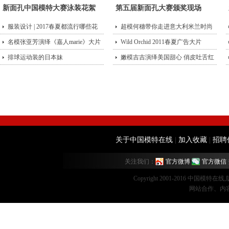
新面孔中国模特大赛泳装花絮
第五届新面孔大赛颁奖现场
服装设计 | 2017春夏都流行哪些花
超模何穗带你走进意大利米兰时尚
型？
名模张亚芳演绎《嘉人marie》大片
街头
Wild Orchid 2011春夏广告大片
排球运动装的日本妹
嫩模吉吉演绎美国甜心 俏皮吐舌红
唇诱
关于中国模特在线
|
加入收藏
|
招聘
关注我们：
官方微博
官方微信
Copyright 2001-2016 中国模特在
网站合作、内容监督：