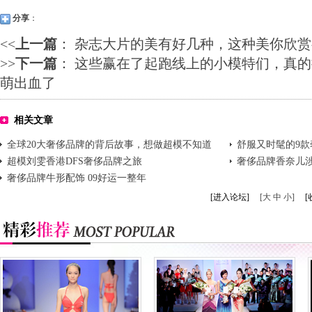
分享
：
<<
上一篇
：
杂志大片的美有好几种，这种美你欣赏
>>
下一篇
：
这些赢在了起跑线上的小模特们，真的
萌出血了
相关文章
全球20大奢侈品牌的背后故事，想做超模不知道
舒服又时髦的9款
可就尴尬了（上）
超模刘雯香港DFS奢侈品牌之旅
奢侈品牌香奈儿涉
奢侈品牌牛形配饰 09好运一整年
[进入论坛]
[大 中 小]
[