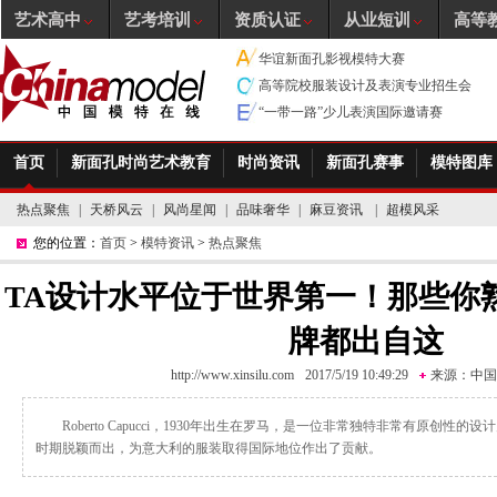
艺术高中
艺考培训
资质认证
从业短训
高等
华谊新面孔影视模特大赛
高等院校服装设计及表演专业招生会
“一带一路”少儿表演国际邀请赛
首页
新面孔时尚艺术教育
时尚资讯
新面孔赛事
模特图库
热点聚焦
|
天桥风云
|
风尚星闻
|
品味奢华
|
麻豆资讯
|
超模风采
您的位置：
首页
>
模特资讯
>
热点聚焦
TA设计水平位于世界第一！那些你
牌都出自这
http://www.xinsilu.com
2017/5/19 10:49:29
来源：
中国
Roberto Capucci，1930年出生在罗马，是一位非常独特非常有原创
时期脱颖而出，为意大利的服装取得国际地位作出了贡献。