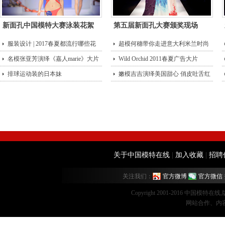
新面孔中国模特大赛泳装花絮
第五届新面孔大赛颁奖现场
服装设计 | 2017春夏都流行哪些花
超模何穗带你走进意大利米兰时尚
型？
名模张亚芳演绎《嘉人marie》大片
街头
Wild Orchid 2011春夏广告大片
排球运动装的日本妹
嫩模吉吉演绎美国甜心 俏皮吐舌红
唇诱
关于中国模特在线
|
加入收藏
|
招聘
关注我们：
官方微博
官方微信
Copyright 2001-2016 中国模特在
网站合作、内容监督：