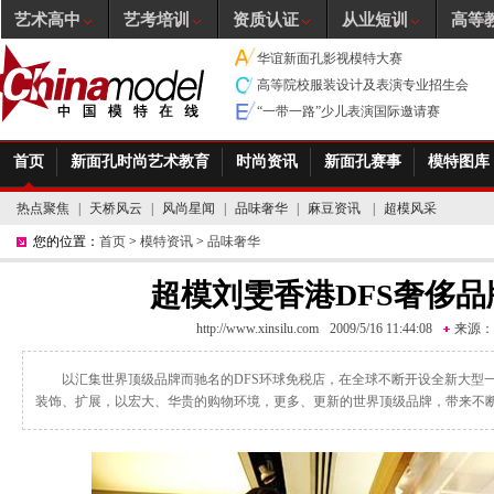
艺术高中
艺考培训
资质认证
从业短训
高等
华谊新面孔影视模特大赛
高等院校服装设计及表演专业招生会
“一带一路”少儿表演国际邀请赛
首页
新面孔时尚艺术教育
时尚资讯
新面孔赛事
模特图库
热点聚焦
|
天桥风云
|
风尚星闻
|
品味奢华
|
麻豆资讯
|
超模风采
您的位置：
首页
>
模特资讯
>
品味奢华
超模刘雯香港DFS奢侈品
http://www.xinsilu.com
2009/5/16 11:44:08
来源：
以汇集世界顶级品牌而驰名的DFS环球免税店，在全球不断开设全新大型
装饰、扩展，以宏大、华贵的购物环境，更多、更新的世界顶级品牌，带来不