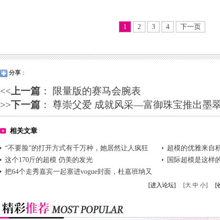
1
2
3
4
下一页
分享
：
<<
上一篇
：
限量版的赛马会腕表
>>
下一篇
：
尊崇父爱 成就风采—富御珠宝推出墨
相关文章
“不要脸”的打开方式有千万种，她居然让人疯狂
超模的优雅来自
追捧!
这个170斤的超模 仍美的发光
国际超模是这样
把64个走秀嘉宾一起塞进vogue封面，杜嘉班纳又
牛坏了
[进入论坛]
[大 中 小]
[