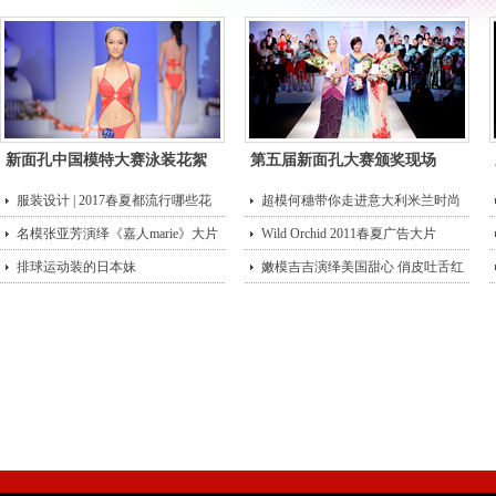
新面孔中国模特大赛泳装花絮
第五届新面孔大赛颁奖现场
服装设计 | 2017春夏都流行哪些花
超模何穗带你走进意大利米兰时尚
型？
名模张亚芳演绎《嘉人marie》大片
街头
Wild Orchid 2011春夏广告大片
排球运动装的日本妹
嫩模吉吉演绎美国甜心 俏皮吐舌红
唇诱