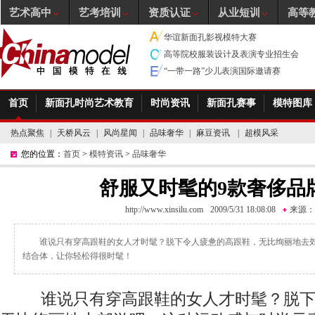
艺术高中
艺考培训
资质认证
从业短训
高等
华谊新面孔影视模特大赛
高等院校服装设计及表演专业招生会
“一带一路”少儿表演国际邀请赛
首页
新面孔时尚艺术教育
时尚资讯
新面孔赛事
模特图库
热点聚焦
|
天桥风云
|
风尚星闻
|
品味奢华
|
麻豆资讯
|
超模风采
您的位置：
首页
>
模特资讯
>
品味奢华
舒服又时髦的9款奢侈品
http://www.xinsilu.com
2009/5/31 18:08:08
来源：
谁说只有穿高跟鞋的女人才时髦？脱下令人疲惫的高跟鞋，无比绚丽地去
结合体，让你轻松得很时髦！
谁说只有穿高跟鞋的女人才时髦？脱下