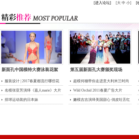
[进入论坛]
[大 中 小]
[
新面孔中国模特大赛泳装花絮
第五届新面孔大赛颁奖现场
服装设计 | 2017春夏都流行哪些花
超模何穗带你走进意大利米兰时尚
型？
名模张亚芳演绎《嘉人marie》大片
街头
Wild Orchid 2011春夏广告大片
排球运动装的日本妹
嫩模吉吉演绎美国甜心 俏皮吐舌红
唇诱