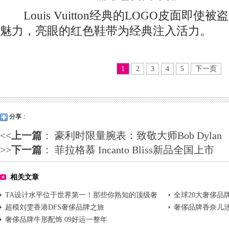
Louis Vuitton经典的LOGO皮面即
魅力，亮眼的红色鞋带为经典注入活力。
1
2
3
4
5
下一页
分享
：
<<
上一篇
：
豪利时限量腕表：致敬大师Bob Dylan
>>
下一篇
：
菲拉格慕 Incanto Bliss新品全国上市
相关文章
TA设计水平位于世界第一！那些你熟知的顶级奢
全球20大奢侈品
侈品牌都出自这
超模刘雯香港DFS奢侈品牌之旅
可就尴尬了（上
奢侈品牌香奈儿涉
奢侈品牌牛形配饰 09好运一整年