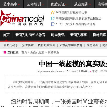
艺术高中
艺考培训
资质认证
从业短训
高等
华谊新面孔影视模特大赛
高等院校服装设计及表演专业招生会
“一带一路”少儿表演国际邀请赛
首页
新面孔时尚艺术教育
时尚资讯
新面孔赛事
模特图库
新面孔动态
|
招生简章
|
模特短期培训
|
艺术高中学历教育
|
模特高考
|
时
您的位置：
首页
>
新面孔教育
>
模特就业
中国一线超模的真实吸
http://www.xinsilu.com
2013/7/2 11:18:44
来源：
中国
纽约时装周期间，一张美国时尚业薪资水平图在网络上疯传，在细化分工
入引发热议。这些光鲜亮丽的模特难道真能拿到传说中的超高收入?
纽约时装周期间，一张美国时尚业薪资水