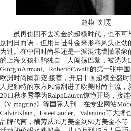
超模 刘雯
虽再也回不去鎏金的超模时代，也不可与Ka
别同日而语，但用日进斗金来形容风头正劲
为过。在中国时尚界还是一派混沌懵懂景象
的上海女孩杜鹃独自一人闯荡巴黎，被选为Louis
GiorgioArmani、RobertoCavalli的
欧洲时尚圈新宠;接着，开启中国超模全盛
人把独特的东方风情刮进了欧美时尚主流，
2011秋冬秀季为RalphLauren惊艳开场，接
《V magzine》等国际大刊，在专业网站Mode
CalvinKlein、EsteeLauder、Valenti
品牌代言，酬劳从30万美金到50万美金不
活动的价码水涨船高，从10万到15万人民币一