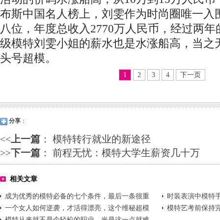
布斯中国名人榜上，刘雯作为时尚圈唯一入
八位，年度总收入2770万人民币，经过两
级模特刘雯小姐的薪水也是水涨船高，当之无
头号超模。
1
2
3
4
下一页
分享
：
<<
上一篇
：
模特转行就业的新途径
>>
下一篇
：
前程无忧：模特大学生薪资几十万
相关文章
成为优秀的模特必备的七个条件，最后一条很重
时装表演中模特手
要
一个女人如何逆袭，才活得漂亮，这个维秘超模
模特艺考前保持完
又赢了!
模特从来就不是个轻松的职业，光是这一点就难