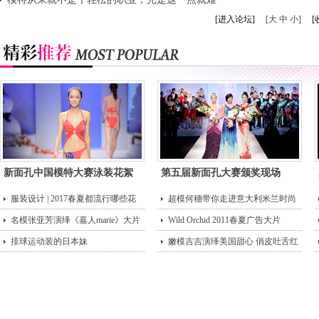
倒你
[进入论坛]
[大 中 小]
[
新面孔中国模特大赛泳装花絮
第五届新面孔大赛颁奖现场
服装设计 | 2017春夏都流行哪些花
超模何穗带你走进意大利米兰时尚
型？
名模张亚芳演绎《嘉人marie》大片
街头
Wild Orchid 2011春夏广告大片
排球运动装的日本妹
嫩模吉吉演绎美国甜心 俏皮吐舌红
唇诱