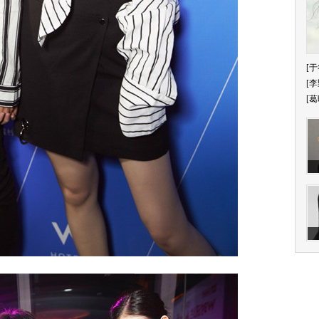
[于
[李
[葛