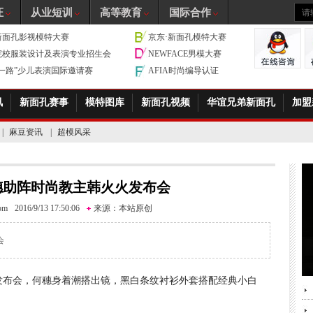
证
从业短训
高等教育
国际合作
新面孔影视模特大赛
京东·新面孔模特大赛
院校服装设计及表演专业招生会
NEWFACE男模大赛
带一路”少儿表演国际邀请赛
AFIA时尚编导认证
讯
新面孔赛事
模特图库
新面孔视频
华谊兄弟新面孔
加盟
|
麻豆资讯
|
超模风采
穗助阵时尚教主韩火火发布会
com
2016/9/13 17:50:06
来源：
本站原创
会
发布会，何穗身着潮搭出镜，黑白条纹衬衫外套搭配经典小白