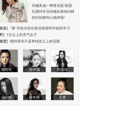
何穗美成一樽青花瓷!新面
孔模特学员何穗在塞纳河畔
的街拍撩到心驰神荡!
筱诺]
"痛"并快乐的在新丝路模特学校的学习
野]
T台之上的灵气女子
晓慧]
模特再也不是单纯意义上的花瓶
祝玲玲
孙伊涵
张汝佳
汤沁怡
薛冬琪
王熹