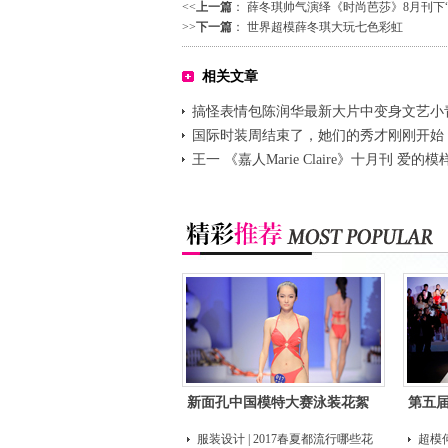
<<
上一篇
：
薛冬琪帅气演绎《时尚芭莎》8月刊下“
>>
下一篇
：
世界超模薛冬琪大玩七色彩虹
相关文章
搞怪表情包陈润华最新大片中变身文艺小
国际时装周结束了，她们的秀才刚刚开始
王一 《嘉人Marie Claire》十月刊 爱的
大片
新面孔中国模特大赛泳装花絮
第五
服装设计 | 2017春夏都流行哪些花
超模