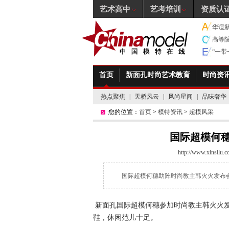
艺术高中
艺考培训
资质认
华谊
高等
“一
首页
新面孔时尚艺术教育
时尚资
热点聚焦
|
天桥风云
|
风尚星闻
|
品味奢华
您的位置：
首页
>
模特资讯
>
超模风采
国际超模何
http://www.xinsilu.
国际超模何穗助阵时尚教主韩火火发布
新面孔国际超模何穗参加时尚教主韩火火
鞋，休闲范儿十足。