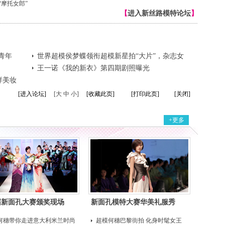
摩托女郎”
【
进入新丝路模特论坛
】
青年
世界超模侯梦蝶领衔超模新星拍“大片”，杂志女
王魏小涵白衬衣抢镜
王一诺《我的新衣》第四期剧照曝光
模样美妆
[进入论坛]
[大 中 小]
[收藏此页]
[打印此页]
[关闭]
+更多
届新面孔大赛颁奖现场
新面孔模特大赛华美礼服秀
何穗带你走进意大利米兰时尚
超模何穗巴黎街拍 化身时髦女王