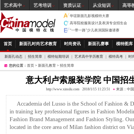
艺术高中
艺考培训
资质认证
从业短训
高等
华谊新面孔影视模特大赛
高等院校服装设计及表演专业招生会
“一带一路”少儿表演国际邀请赛
首页
新面孔时尚艺术教育
时尚资讯
新面孔赛事
模特图库
新面孔动态
|
招生简章
|
模特短期培训
|
艺术高中学历教育
|
模特高考
|
时
您的位置：
首页
>
新面孔教育
>
招生简章
意大利卢索服装学院 中国招生指
http://www.xinsilu.com
2018/1/15 11:23:51
来源：
中国
Accademia del Lusso is the School of Fashion & Des
in training key professional figures in Fashion Model
Fashion Brand Management and Fashion Styling. Our m
located in the core area of Milan fashion district on 