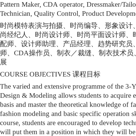
Pattern Maker, CDA operator, Dressmaker/Tail
Technician, Quality Control, Product Developm
时尚模特表演与拍摄、时尚编导、形象设计
尚经纪人、时尚设计师、时尚平面设计师、
配师、设计师助理、产品经理、趋势研究员
师、CDA操作员、制衣／裁缝、制衣技术员
展
COURSE OBJECTIVES 课程目标
The varied and extensive programme of the 3-Y
Design & Modeling allows students to acquire ex
basis and master the theoretical knowledge of f
fashion modeling and basic specific operation s
course, students are encouraged to develop tech
will put them in a position in which they will b