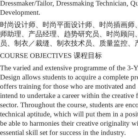
Dressmaker/Tailor, Dressmaking Technician, Qu
Development.
时尚设计师、时尚平面设计师、时尚插画师
师助理、产品经理、趋势研究员、时尚顾问、
员、制衣／裁缝、制衣技术员、质量监控、
COURSE OBJECTIVES 课程目标
The varied and extensive programme of the 3-Y
Design allows students to acquire a complete pro
offers training for those who are motivated an
intend to undertake a career within the creative f
sector. Throughout the course, students are enc
technical aptitude, which will put them in a posi
be able to harmonies their creative originality 
essential skill set for success in the industry.