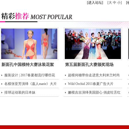
[进入论坛]
[大 中 小]
[
新面孔中国模特大赛泳装花絮
第五届新面孔大赛颁奖现场
服装设计 | 2017春夏都流行哪些花
超模何穗带你走进意大利米兰时尚
型？
名模张亚芳演绎《嘉人marie》大片
街头
Wild Orchid 2011春夏广告大片
排球运动装的日本妹
嫩模吉吉演绎美国甜心 俏皮吐舌红
唇诱