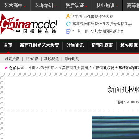
艺术高中
艺考培训
资质认证
从业短训
高等
华谊新面孔影视模特大赛
高等院校服装设计及表演专业招生会
“一带一路”少儿表演国际邀请赛
首页
新面孔时尚艺术教育
时尚资讯
新面孔赛事
模特图库
时装摄影
|
T台幻影
|
新锐视觉
|
巅峰时刻
您的位置：
首页
>
模特图库
>
星美新面孔大赛图片
> 新面孔模特大赛精彩瞬间
新面孔模
日期：2016/3/22