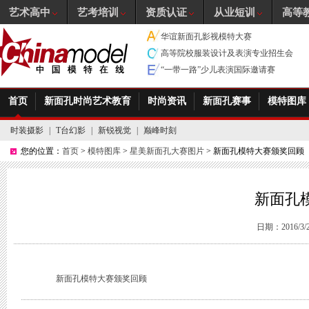
艺术高中
艺考培训
资质认证
从业短训
高等
华谊新面孔影视模特大赛
高等院校服装设计及表演专业招生会
“一带一路”少儿表演国际邀请赛
首页
新面孔时尚艺术教育
时尚资讯
新面孔赛事
模特图库
时装摄影
|
T台幻影
|
新锐视觉
|
巅峰时刻
您的位置：
首页
>
模特图库
>
星美新面孔大赛图片
> 新面孔模特大赛颁奖回顾
新面孔
日期：2016/3/22
新面孔模特大赛颁奖回顾