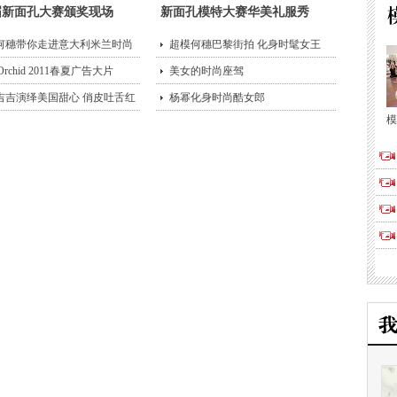
届新面孔大赛颁奖现场
新面孔模特大赛华美礼服秀
何穗带你走进意大利米兰时尚
超模何穗巴黎街拍 化身时髦女王
 Orchid 2011春夏广告大片
美女的时尚座驾
吉吉演绎美国甜心 俏皮吐舌红
杨幂化身时尚酷女郎
模