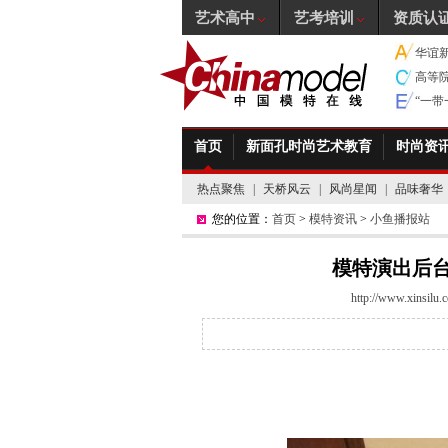
艺术高中
艺考培训
资质认
华谊
高等
“一
首页
新面孔时尚艺术教育
时尚资
热点聚焦
|
天桥风云
|
风尚星闻
|
品味奢华
您的位置：
首页
>
模特资讯
>
小鱼播报站
模特演出后
http://www.xinsilu.