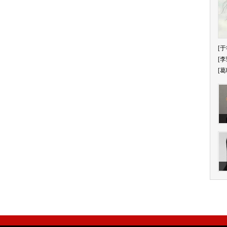
[于
[李
[葛