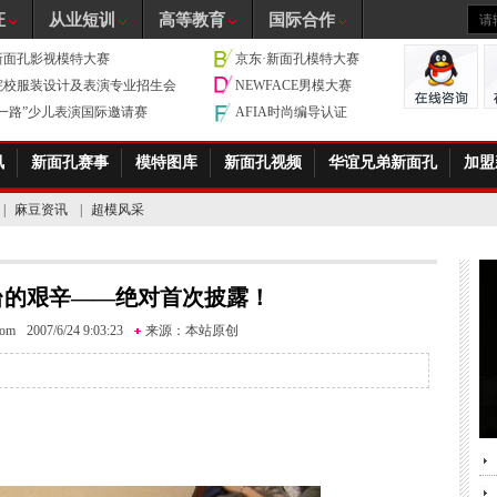
证
从业短训
高等教育
国际合作
新面孔影视模特大赛
京东·新面孔模特大赛
院校服装设计及表演专业招生会
NEWFACE男模大赛
带一路”少儿表演国际邀请赛
AFIA时尚编导认证
讯
新面孔赛事
模特图库
新面孔视频
华谊兄弟新面孔
加盟
|
麻豆资讯
|
超模风采
台的艰辛——绝对首次披露！
com
2007/6/24 9:03:23
来源：
本站原创