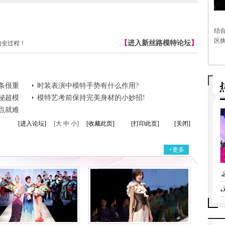
结
区执
【
进入新丝路模特论坛
】
的全过程！
条很重
时装表演中模特手势有什么作用?
秘超模
模特艺考前保持完美身材的小妙招!
点就难
[进入论坛]
[大 中 小]
[收藏此页]
[打印此页]
[关闭]
+更多