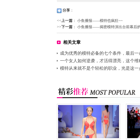
分享
：
<<
上一篇
：
小鱼播报——模特也疯狂~~
>>
下一篇
：
小鱼播报——揭密模特演出台前幕后
相关文章
成为优秀的模特必备的七个条件，最后一
要
一个女人如何逆袭，才活得漂亮，这个维
又赢了!
模特从来就不是个轻松的职业，光是这一
倒你