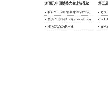
新面孔中国模特大赛泳装花絮
第五
服装设计 | 2017春夏都流行哪些花
超模
型？
名模张亚芳演绎《嘉人marie》大片
街头
Wild
排球运动装的日本妹
嫩模
唇诱