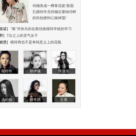
何穗美成一樽青花瓷!新面
孔模特学员何穗在塞纳河畔
的街拍撩到心驰神荡!
筱诺]
"痛"并快乐的在新丝路模特学校的学习
野]
T台之上的灵气女子
晓慧]
模特再也不是单纯意义上的花瓶
祝玲玲
孙伊涵
张汝佳
汤沁怡
薛冬琪
王熹