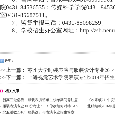
院0431-84536535；传媒科学学院0431-84
室0431-85687511。
7、监督举报电话：0431-85098259。
8、学校招生办公室网址：
http://zsb.nen
分享
：
<<
上一篇
：
苏州大学时装表演与服装设计专业201
>>
下一篇
：
上海视觉艺术学院表演专业2014年招
相关文章
新高三党必看：服装表演艺考生校考期间需注意
《欢乐颂2》中安
这8个问题
服装表演专业300分考上211！你该如何对待TA？
瘦20公斤
北服继教2016
北服继教2016年服装设计与表演专业招生简章