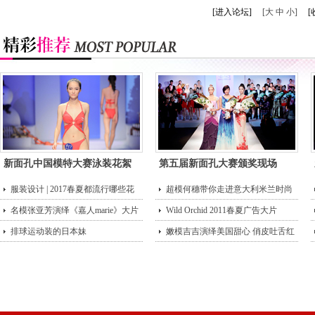
[进入论坛]
[大 中 小]
[
新面孔中国模特大赛泳装花絮
第五届新面孔大赛颁奖现场
服装设计 | 2017春夏都流行哪些花
超模何穗带你走进意大利米兰时尚
型？
名模张亚芳演绎《嘉人marie》大片
街头
Wild Orchid 2011春夏广告大片
排球运动装的日本妹
嫩模吉吉演绎美国甜心 俏皮吐舌红
唇诱