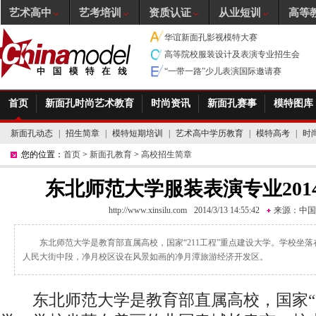
艺术高中
艺考培训
资质认证
从业短训
高等
华谊新面孔影视模特大赛
高等院校服装设计及表演专业招生会
“一带一路”少儿表演国际邀请赛
首页
新面孔时尚艺术教育
时尚资讯
新面孔赛事
模特图库
新面孔动态
|
招生简章
|
模特短期培训
|
艺术高中学历教育
|
模特高考
|
时
您的位置：
首页
>
新面孔教育
>
高校招生简章
东北师范大学服装表演专业201
http://www.xinsilu.com
2014/3/13 14:55:42
来源：
中国
东北师范大学是教育部直属高校，国家“211工程”重点建设大学。学校坐
人民大街中段，净月校区设在风景如画的净月潭旅游经济开发区。
东北师范大学是教育部直属高校，国家“2