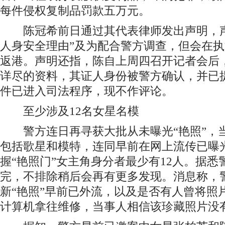
每件侵权复制品罚款五万元。
陈冠希前日通过其代表律师发出声明，声
人身安全理由”及为配合警方调查，但会在
返港。声明还指，陈自上周四召开记者会后
详尽的资料，其证人身份被警方确认，并已
件已进入司法程序，现不作评论。
至少涉及12名女星名模
警方连日再寻获大批从未曝光“艳照”，当
包括歌星和模特，连同早前在网上流传已曝
握“艳照门”女主角身分者最少有12人。据
完，不排除稍后会再有更多发现。消息称，
新“艳照”早前已外流，以及是否有人曾将照
计算机拿往维修，当事人相信该珍藏照片没