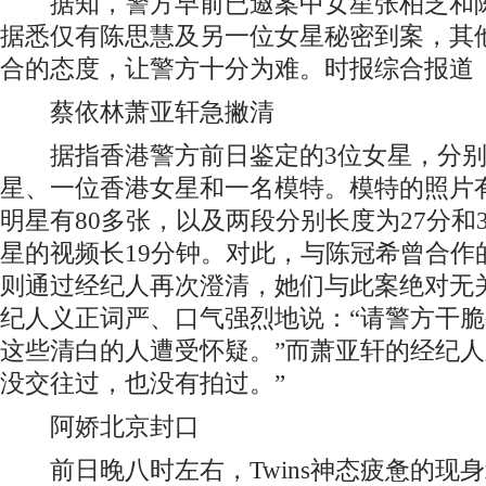
据知，警方早前已邀案中女星张柏芝和陈
据悉仅有陈思慧及另一位女星秘密到案，其
合的态度，让警方十分为难。时报综合报道
蔡依林萧亚轩急撇清
据指香港警方前日鉴定的3位女星，分别
星、一位香港女星和一名模特。模特的照片有
明星有80多张，以及两段分别长度为27分和
星的视频长19分钟。对此，与陈冠希曾合作
则通过经纪人再次澄清，她们与此案绝对无
纪人义正词严、口气强烈地说：“请警方干
这些清白的人遭受怀疑。”而萧亚轩的经纪人
没交往过，也没有拍过。”
阿娇北京封口
前日晚八时左右，Twins神态疲惫的现