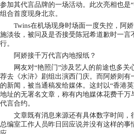
参加其代言品牌的一场活动。此次亮相也是“艳照
组合首度现身北京。
Twins在机场现身时场面一度失控，阿
施淡妆，被问及是否接受陈冠希道歉时一言
行。
阿娇接千万代言内地报纸？
网友对“艳照门”涉及艺人的前途也多关
荐去《水浒》剧组出演西门庆。而阿娇则有
的新闻，被当通稿发给媒体。这封以“香港英
地址的无署名文章，称有内地媒体花费千万
代言合约。
文章既有消息来源还有具体数字时间，很
总编室工作人员昨日回应说并没有这样的事
应。