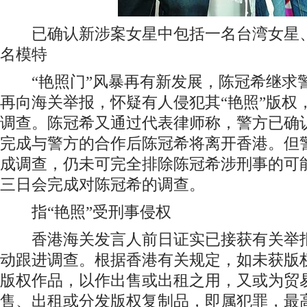
已确认新涉案女星中包括一名台湾女星、
名模特
“艳照门”风暴再有新发展，陈冠希继求
再向海关举报，怀疑有人侵犯其“艳照”版权
调查。陈冠希又通过代表律师称，警方已确
完成与警方的合作后陈冠希将离开香港。但
成调查，仍未可完全排除陈冠希涉刑事的可
三日会完成对陈冠希的调查。
指“艳照”受刑事侵权
香港海关发言人前日证实已接获有关举报
动跟进调查。根据香港有关规定，如未获版
版权作品，以作出售或出租之用，又或为贸
售、出租或分发版权复制品，即属犯罪，最