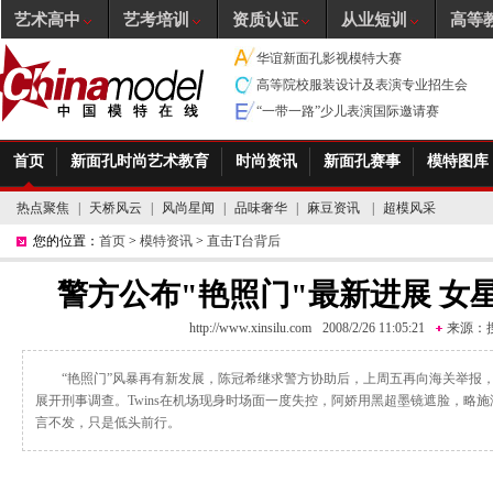
艺术高中
艺考培训
资质认证
从业短训
高等
华谊新面孔影视模特大赛
高等院校服装设计及表演专业招生会
“一带一路”少儿表演国际邀请赛
首页
新面孔时尚艺术教育
时尚资讯
新面孔赛事
模特图库
热点聚焦
|
天桥风云
|
风尚星闻
|
品味奢华
|
麻豆资讯
|
超模风采
您的位置：
首页
>
模特资讯
>
直击T台背后
警方公布"艳照门"最新进展 女
http://www.xinsilu.com
2008/2/26 11:05:21
来源：
“艳照门”风暴再有新发展，陈冠希继求警方协助后，上周五再向海关举报，
展开刑事调查。Twins在机场现身时场面一度失控，阿娇用黑超墨镜遮脸，略
言不发，只是低头前行。