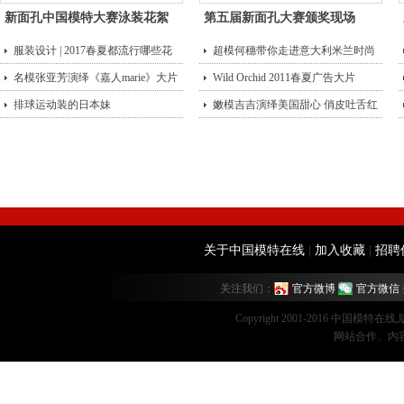
新面孔中国模特大赛泳装花絮
第五届新面孔大赛颁奖现场
服装设计 | 2017春夏都流行哪些花
超模何穗带你走进意大利米兰时尚
型？
名模张亚芳演绎《嘉人marie》大片
街头
Wild Orchid 2011春夏广告大片
排球运动装的日本妹
嫩模吉吉演绎美国甜心 俏皮吐舌红
唇诱
关于中国模特在线
|
加入收藏
|
招聘
关注我们：
官方微博
官方微信
Copyright 2001-2016 中国模特在
网站合作、内容监督：