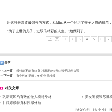
用这种最温柔最倔强的方式，Zaklina从一个经历了丧子之痛的母亲
“为了去世的儿子，过双倍精彩的人生。”她做到了。
上一页
1
2
3
4
5
6
7
分享
：
<<
上一篇
：
模特能不能有纹身？听听这位当红辣子鸡怎么说
>>
下一篇
：
有个性的灵魂，他们也是超模
相关文章
巩新亮凹凸有致的傲人模特身材
美女透视装尽显
甘婷婷模特身材性感外拍
[进入论坛]
[大 中 小]
[