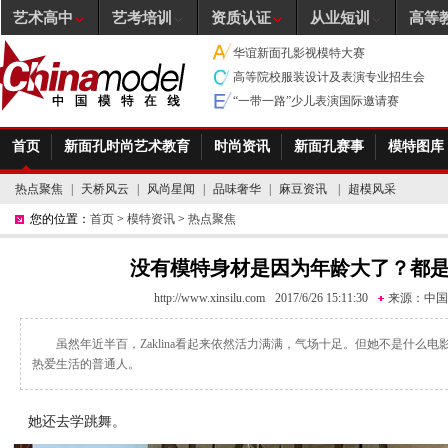
艺术高中
艺考培训
资质认证
从业短训
高等
华谊新面孔影视模特大赛
高等院校服装设计及表演专业招生会
“一带一路”少儿表演国际邀请赛
首页
新面孔时尚艺术教育
时尚资讯
新面孔赛事
模特图库
热点聚焦
|
天桥风云
|
风尚星闻
|
品味奢华
|
麻豆资讯
|
超模风采
您的位置：
首页
>
模特资讯
>
热点聚焦
没有模特身材是因为年龄大了？都
http://www.xinsilu.com
2017/6/26 15:11:30
来源：
中国
虽然年近半百，Zaklina看起来依然活力满满，气场十足。但她不是什么
热爱生活的普通人。
她还去学跳舞。