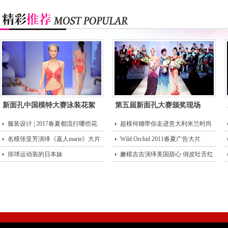
新面孔中国模特大赛泳装花絮
第五届新面孔大赛颁奖现场
服装设计 | 2017春夏都流行哪些花
超模何穗带你走进意大利米兰时尚
型？
名模张亚芳演绎《嘉人marie》大片
街头
Wild Orchid 2011春夏广告大片
排球运动装的日本妹
嫩模吉吉演绎美国甜心 俏皮吐舌红
唇诱