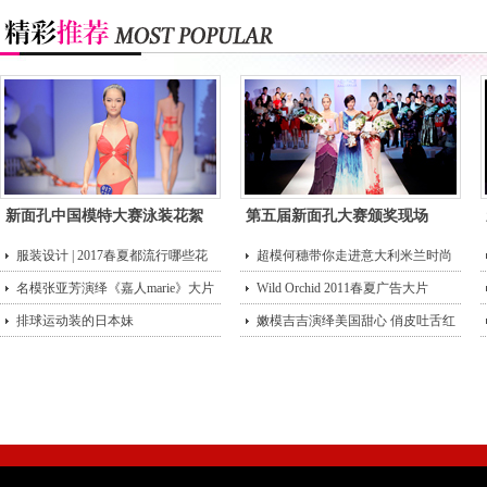
新面孔中国模特大赛泳装花絮
第五届新面孔大赛颁奖现场
服装设计 | 2017春夏都流行哪些花
超模何穗带你走进意大利米兰时尚
型？
名模张亚芳演绎《嘉人marie》大片
街头
Wild Orchid 2011春夏广告大片
排球运动装的日本妹
嫩模吉吉演绎美国甜心 俏皮吐舌红
唇诱