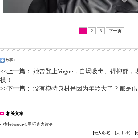
1
2
3
下一页
分享
：
<<
上一篇
：
她曾登上Vogue，自爆吸毒、得抑郁
模！
>>
下一篇
：
没有模特身材是因为年龄大了？都是借
口……
相关文章
模特Jessica-C用巧克力纹身
[进入论坛]
[大 中 小]
[