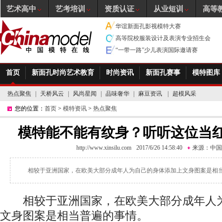
艺术高中
艺考培训
资质认证
从业短训
高等
华谊新面孔影视模特大赛
高等院校服装设计及表演专业招生会
“一带一路”少儿表演国际邀请赛
首页
新面孔时尚艺术教育
时尚资讯
新面孔赛事
模特图库
热点聚焦
|
天桥风云
|
风尚星闻
|
品味奢华
|
麻豆资讯
|
超模风采
您的位置：
首页
>
模特资讯
>
热点聚焦
模特能不能有纹身？听听这位当
http://www.xinsilu.com
2017/6/26 14:58:40
来源：
中国
相较于亚洲国家，在欧美大部分成年人为自己的身体添加上文身图案是相
相较于亚洲国家，在欧美大部分成年人为
文身图案是相当普遍的事情。