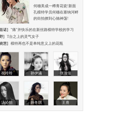
何穗美成一樽青花瓷!新面
孔模特学员何穗在塞纳河畔
的街拍撩到心驰神荡!
筱诺]
"痛"并快乐的在新丝路模特学校的学习
野]
T台之上的灵气女子
晓慧]
模特再也不是单纯意义上的花瓶
祝玲玲
孙伊涵
张汝佳
汤沁怡
薛冬琪
王熹