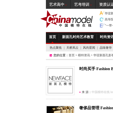
艺术高中
艺考培训
资质认
华谊
高等
“一
首页
新面孔时尚艺术教育
时尚资
热点聚焦
|
天桥风云
|
风尚星闻
|
品味奢华
您的位置：
首页
>
模特资讯
>
华谊新面孔影
时尚买手 Fashion B
来 源：
中国模特在线 http:/
奢侈品管理 Fashion 