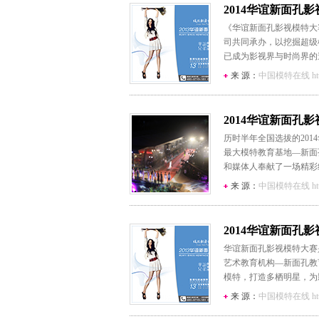
2014华谊新面孔
《华谊新面孔影视模特大
司共同承办，以挖掘超级
已成为影视界与时尚界的
学校承办。
来 源：
中国模特在线 http:/
2014华谊新面孔
历时半年全国选拔的201
最大模特教育基地—新面
和媒体人奉献了一场精彩
来 源：
中国模特在线 http:/
2014华谊新面孔
华谊新面孔影视模特大赛
艺术教育机构—新面孔教
模特，打造多栖明星，为
造星平台。
来 源：
中国模特在线 http:/