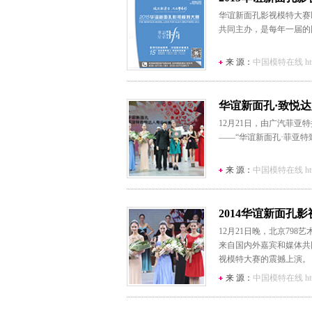
华谊新面孔影视模特大赛
共同主办，是每年一届的
来 源：
中国模特在线 http:/
华谊新面孔·致悦
12月21日，由广汽菲
——“华谊新面孔·菲亚特
来 源：
中国模特在线 http:/
2014华谊新面孔
12月21日晚，北京79
来自国内外嘉宾和媒体共
视模特大赛的震撼上演。
来 源：
中国模特在线 http:/