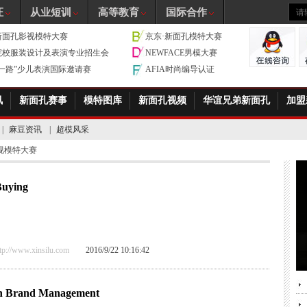
证
从业短训
高等教育
国际合作
新面孔影视模特大赛
京东·新面孔模特大赛
院校服装设计及表演专业招生会
NEWFACE男模大赛
带一路”少儿表演国际邀请赛
AFIA时尚编导认证
讯
新面孔赛事
模特图库
新面孔视频
华谊兄弟新面孔
加盟
|
麻豆资讯
|
超模风采
视模特大赛
uying
/www.xinsilu.com
2016/9/22 10:16:42
Brand Management