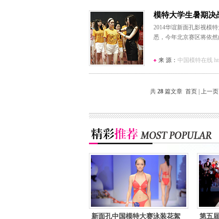
模特大学生暑期决
2014华谊新面孔影视
悉，今年北京赛区将依然
来 源：
中国模特在线 http:/
共
28
篇文章 首页 | 上一页 
新面孔中国模特大赛泳装花絮
第五