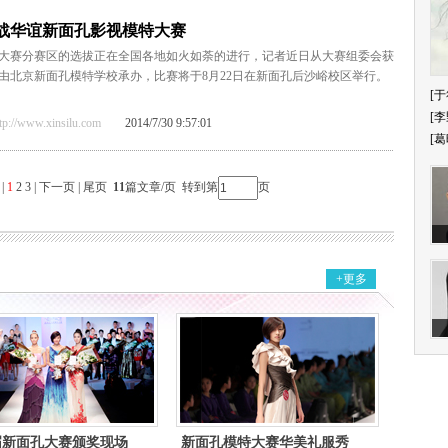
战华谊新面孔影视模特大赛
模特大赛分赛区的选拔正在全国各地如火如荼的进行，记者近日从大赛组委会获
由北京新面孔模特学校承办，比赛将于8月22日在新面孔后沙峪校区举行。
[于
[李
/www.xinsilu.com
2014/7/30 9:57:01
[葛
|
1
2
3
|
下一页
|
尾页
11
篇文章/页 转到第
页
+更多
届新面孔大赛颁奖现场
新面孔模特大赛华美礼服秀