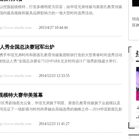
以挖掘超级模特，打造多栖明星为宗旨，由华谊兄弟传媒与新面孔教育传媒
国内最高规格和最具品牌影响力的一项大型时尚选秀活动。
结
区执
/www.xinsilu.com
2015/4/27 10:44:44
达人秀全国总决赛冠军出炉
亚特携手华谊兄弟时尚和新面孔教育传媒集团联袂打造的大型青春时尚选秀活动
致悦达人秀”全国总决赛在751D•PARK北京时尚设计广场秀剧场盛大举行。
/www.xinsilu.com
2014/12/23 12:33:55
影视模特大赛华美落幕
8艺术区秀剧场星光云集，华谊兄弟旗下明星、新面孔教育传媒旗下众超模以及
同见证了一场影视与时尚跨界融合高端选秀的巅峰之作—2014华谊新面孔影
/www.xinsilu.com
2014/12/23 11:41:27