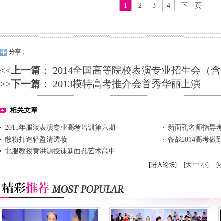
1
2
3
4
下一页
分享
：
<<
上一篇
：
2014全国高等院校表演专业招生会（
>>
下一篇
：
2013模特高考推介会首秀华丽上演
相关文章
2015年服装表演专业高考培训第六期
新面孔名师指导
散粉打造轻盈清透妆
备战2014高考做
北服教授黄洪源授课新面孔艺术高中
[进入论坛]
[大 中 小]
[