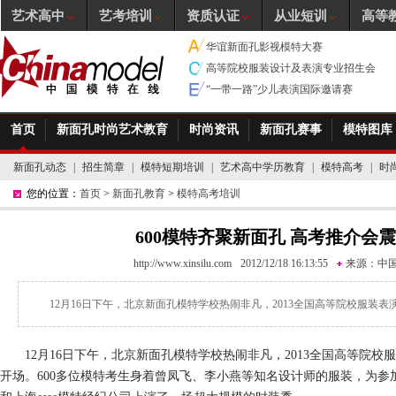
艺术高中
艺考培训
资质认证
从业短训
高等
华谊新面孔影视模特大赛
高等院校服装设计及表演专业招生会
“一带一路”少儿表演国际邀请赛
首页
新面孔时尚艺术教育
时尚资讯
新面孔赛事
模特图库
新面孔动态
|
招生简章
|
模特短期培训
|
艺术高中学历教育
|
模特高考
|
时
您的位置：
首页
>
新面孔教育
>
模特高考培训
600模特齐聚新面孔 高考推介会
http://www.xinsilu.com
2012/12/18 16:13:55
来源：
中
12月16日下午，北京新面孔模特学校热闹非凡，2013全国高等院校服装
12月16日下午，北京新面孔模特学校热闹非凡，2013全国高等院校
开场。600多位模特考生身着曾凤飞、李小燕等知名设计师的服装，为参