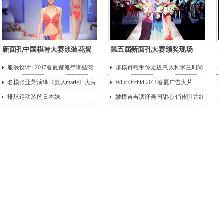
新面孔中国模特大赛泳装花絮
第五届新面孔大赛颁奖现场
服装设计 | 2017春夏都流行哪些花
超模何穗带你走进意大利米兰时尚
型？
名模张亚芳演绎《嘉人marie》大片
街头
Wild Orchid 2011春夏广告大片
排球运动装的日本妹
嫩模吉吉演绎美国甜心 俏皮吐舌红
唇诱