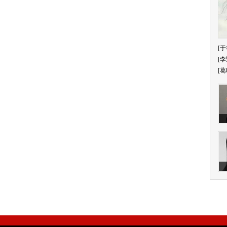
[于
[李
[葛