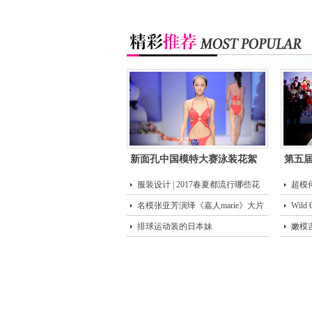
新面孔中国模特大赛泳装花絮
第五
服装设计 | 2017春夏都流行哪些花
超模
型？
名模张亚芳演绎《嘉人marie》大片
街头
Wild
排球运动装的日本妹
嫩模
唇诱