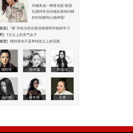
何穗美成一樽青花瓷!新面
孔模特学员何穗在塞纳河畔
的街拍撩到心驰神荡!
筱诺]
"痛"并快乐的在新丝路模特学校的学习
野]
T台之上的灵气女子
晓慧]
模特再也不是单纯意义上的花瓶
祝玲玲
孙伊涵
张汝佳
汤沁怡
薛冬琪
王熹