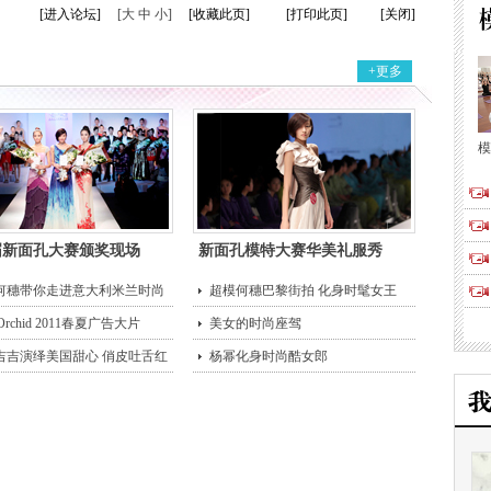
[进入论坛]
[大 中 小]
[收藏此页]
[打印此页]
[关闭]
+更多
模
届新面孔大赛颁奖现场
新面孔模特大赛华美礼服秀
何穗带你走进意大利米兰时尚
超模何穗巴黎街拍 化身时髦女王
 Orchid 2011春夏广告大片
美女的时尚座驾
吉吉演绎美国甜心 俏皮吐舌红
杨幂化身时尚酷女郎