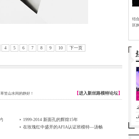
结
区执
4
5
6
7
8
9
10
下一页
【
进入新丝路模特论坛
】
片，草笠山水间的静好！
约
1999-2014 新面孔的辉煌15年
在玫瑰红中盛开的AFIA认证班模特—汤畅