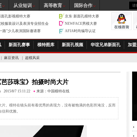
证
从业短训
高等教育
国际合作
新面孔影视模特大赛
京东·新面孔模特大赛
院校服装设计及表演专业招生会
NEWFACE男模大赛
带一路”少儿表演国际邀请赛
AFIA时尚编导认证
讯
新面孔赛事
模特图库
新面孔视频
华谊兄弟新面孔
加盟
|
麻豆资讯
|
超模风采
《芭莎珠宝》拍摄时尚大片
m
2015/8/7 15:11:22
来源：
中国模特在线
大片。模特在镜头前有着优秀的表现力，没有被饱满的色彩所淹没，反而
自信和优雅。