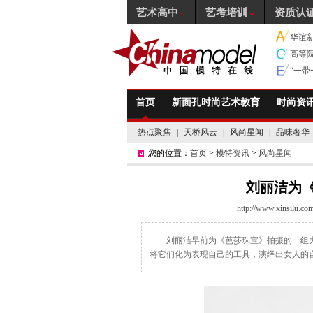
艺术高中
艺考培训
资质认
华谊
高等
“一
首页
新面孔时尚艺术教育
时尚资
热点聚焦
|
天桥风云
|
风尚星闻
|
品味奢华
您的位置：
首页
>
模特资讯
>
风尚星闻
刘丽洁为
http://www.xinsilu.co
刘丽洁早前为《芭莎珠宝》拍摄的一组
将它们化为表现自己的工具，演绎出女人的