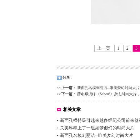
上一页
1
2
3
分享
：
<<
上一篇
：
新面孔名模刘丽洁--唯美梦幻时尚大片
>>
下一篇
：
薛冬琪演绎《Schon!》杂志时尚大
相关文章
新面孔模特吸引越来越多经纪公司前来签
关美琳奉上了一组如梦似幻的时尚大片
新面孔名模刘丽洁--唯美梦幻时尚大片