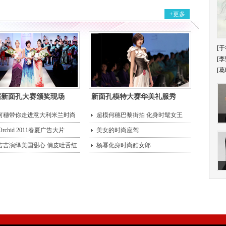
+更多
[于
[李
[葛
届新面孔大赛颁奖现场
新面孔模特大赛华美礼服秀
何穗带你走进意大利米兰时尚
超模何穗巴黎街拍 化身时髦女王
 Orchid 2011春夏广告大片
美女的时尚座驾
吉吉演绎美国甜心 俏皮吐舌红
杨幂化身时尚酷女郎