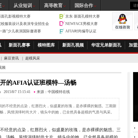
证
从业短训
高等教育
国际合作
新面孔影视模特大赛
京东·新面孔模特大赛
院校服装设计及表演专业招生会
NEWFACE男模大赛
带一路”少儿表演国际邀请赛
AFIA时尚编导认证
讯
新面孔赛事
模特图库
新面孔视频
华谊兄弟新面孔
加盟
|
麻豆资讯
|
超模风采
视频
开的AFIA认证班模特—汤畅
m
2015/8/7 15:15:41
来源：
中国模特在线
间的不经意的点染，红唇烈火，似盛夏的玫瑰，是赤裸裸的魅惑。三期新
汤畅，风情演绎时尚大片，镜头中的她，已全然具备超模的气质与风采。
不经意的点染，红唇烈火，似盛夏的玫瑰，是赤裸裸的魅惑。三
模特，汤畅，风情演绎时尚大片，镜头中的她，已全然具备超模的