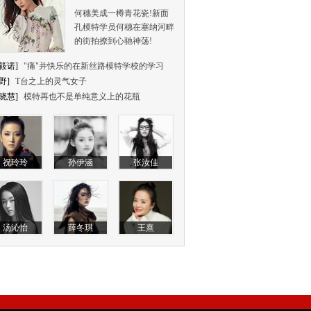
何穗美成一樽青花瓷!新面
孔模特学员何穗在塞纳河畔
的街拍撩到心驰神荡!
筱诺]
"痛"并快乐的在新丝路模特学校的学习
野]
T台之上的灵气女子
晓慧]
模特再也不是单纯意义上的花瓶
祝玲玲
孙伊涵
张汝佳
汤沁怡
薛冬琪
王熹