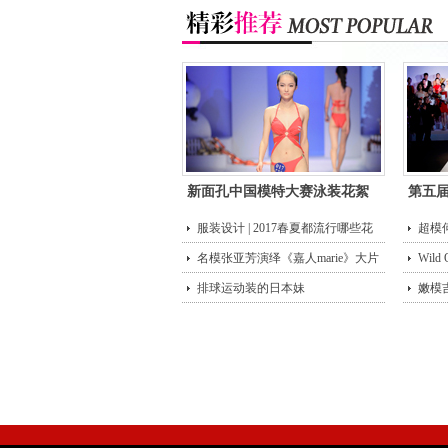
新面孔中国模特大赛泳装花絮
第五
服装设计 | 2017春夏都流行哪些花
超模
型？
名模张亚芳演绎《嘉人marie》大片
街头
Wild
排球运动装的日本妹
嫩模
唇诱