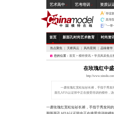
艺术高中
艺考培训
资质认
华谊
高等
“一
首页
新面孔时尚艺术教育
时尚资
热点聚焦
|
天桥风云
|
风尚星闻
|
品味奢华
您的位置：
首页
>
模特资讯
>
学员风采焦点
在玫瑰红中盛
http://www.xinsilu.co
一袭玫瑰红宽松短衫长裤，手指于秀发
面孔AFIA认证班中正在接受培训的模特，
一袭玫瑰红宽松短衫长裤，手指于秀发间的
期新面孔AFIA认证班中正在接受培训的