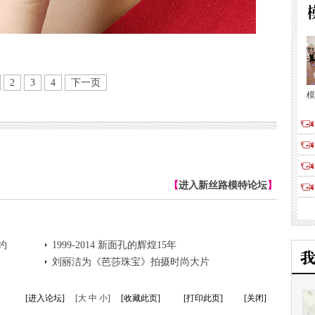
2
3
4
下一页
模
【
进入新丝路模特论坛
】
约
1999-2014 新面孔的辉煌15年
刘丽洁为《芭莎珠宝》拍摄时尚大片
[进入论坛]
[大 中 小]
[收藏此页]
[打印此页]
[关闭]